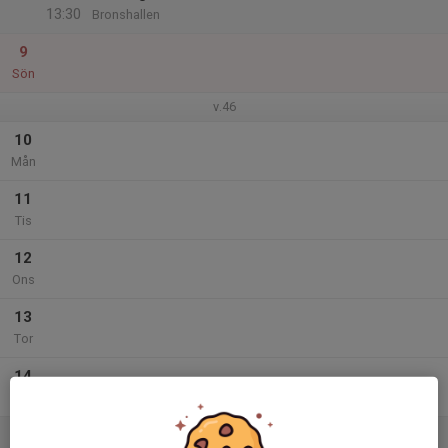
13:30
Bronshallen
9
Sön
v.46
10
Mån
11
Tis
12
Ons
13
Tor
14
Fre
15
12:30
Träning