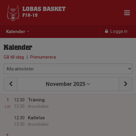
LOBAS BASKET
F18-19
Logga in
Kalender
Kalender
Gå till idag
|
Prenumerera
November 2025
1
12:30
Träning
13:30
Lör
Bronshallen
12:30
Kallelse
13:30
Bronshallen
2