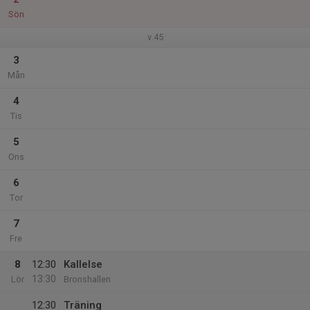
Sön
v.45
3
Mån
4
Tis
5
Ons
6
Tor
7
Fre
8
12:30
Kallelse
13:30
Lör
Bronshallen
12:30
Träning