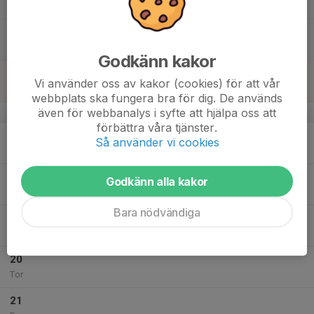
13:30
Lör
Bronshallen
12:30
Kallelse
13:30
Bronshallen
Godkänn kakor
16
Vi använder oss av kakor (cookies) för att vår
Sön
webbplats ska fungera bra för dig. De används
även för webbanalys i syfte att hjälpa oss att
v.47
förbättra våra tjänster.
17
Så använder vi cookies
Mån
18
Godkänn alla kakor
Tis
Bara nödvändiga
19
Ons
20
Tor
21