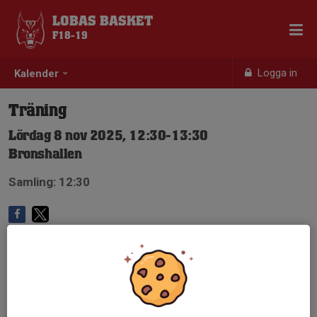
LOBAS BASKET
F18-19
Logga in
Kalender
Träning
Lördag 8 nov 2025, 12:30-13:30
Bronshallen
Samling: 12:30