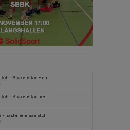
ch - Basketettan Herr
0
ch - Basketettan herr
0
rr - nästa hemmamatch
0