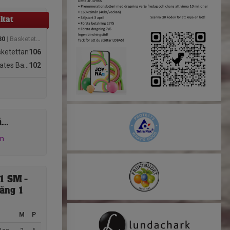
ltat
30
| Basketettan Herr - Södra
sketettan
106
ketboll Klubb
102
...
am
1 SM -
ång 1
M
P