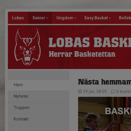
Lobas
Senior
Ungdom
Easy Basket
Bolle
LOBAS BASK
Herrar Basketettan
Nästa hemmama
Hem
29 jan, 08:09
0 komm
Nyheter
Truppen
Kontakt