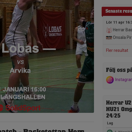
Senaste resu
Lör 11 apr 16:
Herrar Ba
Onsala Pirates Bas
Fler resultat
Följ oss på
Instagr
Herrar U2
HU21 Omg
24/25
Lag