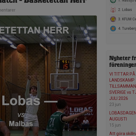
tch - Basketettan Herr
1. Nässjö Basketfö
entarer
2. Lobas
3. KFUM Central B
4. Turebergs Baske
Nyheter f
föreninge
VI TITTAR PÅ
LANDSKAMP
TILLSAMMAN
SVERIGE vs T
JULI 2026
23 jun
LOBASDAGEN 
AUGUSTI
15 jun
Att göra skilln