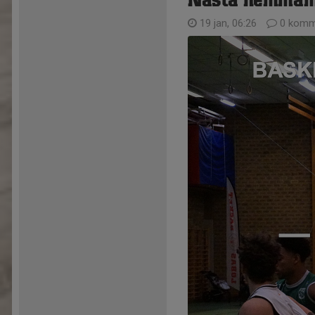
Nästa hemmama
19 jan, 06:26
0 komm