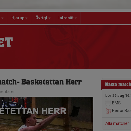
k
Hjärup
Övrigt
Intranät
ET
tch- Basketettan Herr
Nästa matc
entarer
Lör 29 aug 16:
BMS
Herrar Ba
Alla matcher