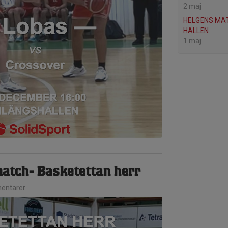
2 maj
HELGENS MAT
HALLEN
1 maj
tch- Basketettan herr
entarer