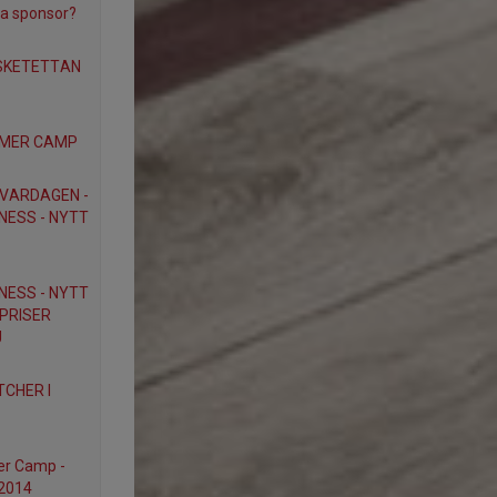
ta sponsor?
SKETETTAN
MMER CAMP
 VARDAGEN -
NESS - NYTT
NESS - NYTT
 PRISER
J
CHER I
er Camp -
 2014