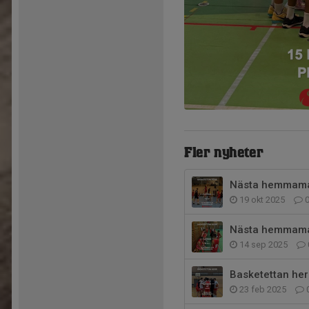
Fler nyheter
Nästa hemmamat
19 okt 2025
Nästa hemmamat
14 sep 2025
Basketettan he
23 feb 2025