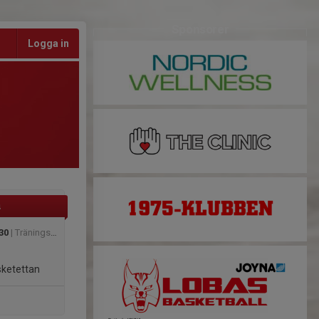
Sponsorer
Logga in
h
30
| Träningsmatch mot BMS i DK
sketettan