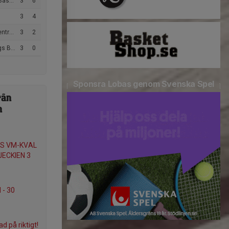
rening
3
6
3
4
asket
3
2
tklubb
3
0
Sponsra Lobas genom Svenska Spel
rån
n
S VM-KVAL
JECKIEN 3
- 30
ad på riktigt!