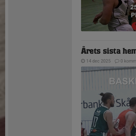
Årets sista he
14 dec 2025
0 komm