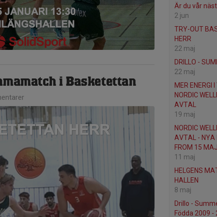
Är du vår näs
2 jun
TRY-OUT BA
HERR
22 maj
DRILLO - SU
22 maj
mmamatch i Basketettan
MER ENERGI I
NORDIC WELL
entarer
AVTAL
19 maj
NORDIC WELL
AVTAL - NYA
FROM 15 MA
11 maj
HELGENS MAT
HALLEN
8 maj
Drillo - Summ
Födda 2009 -