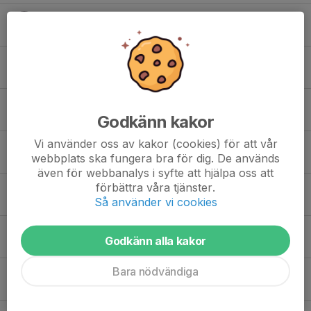
6. Daniel Åkerberg
7. Jens Malmquist
8. Karl Svensson
Godkänn kakor
Vi använder oss av kakor (cookies) för att vår
11. Mallec Brandt
webbplats ska fungera bra för dig. De används
även för webbanalys i syfte att hjälpa oss att
förbättra våra tjänster.
12. Jakob Crusefalk
Så använder vi cookies
17. Enid Becarevic
Godkänn alla kakor
Bara nödvändiga
18. Melvin Ohlin