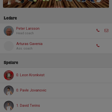
Ledare
Peter Larsson
Head coach
Arturas Gavenia
Ass. coach
Spelare
0. Leon Kronkvist
0. Pavle Jovanovic
1. David Terins