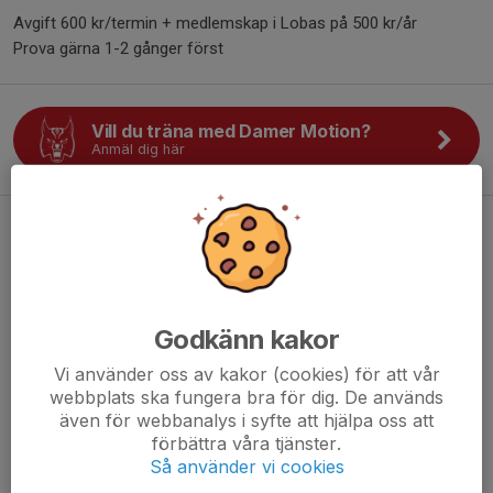
Avgift 600 kr/termin + medlemskap i Lobas på 500 kr/år
Prova gärna 1-2 gånger först
Vill du träna med Damer Motion?
Anmäl dig här
Damer Motion - vi vill bli fler
31 jan 2023
1 kommentar
Välkomna damer/tjejer i alla nivåer oavsett erfarenhet, även
nybörjare! Kanske har du ett barn som spelar basket och du vill
Godkänn kakor
har en rolig motionsform (och samtidigt lära dig lite mer) eller
Vi använder oss av kakor (cookies) för att vår
spelade du själv som ung och...
webbplats ska fungera bra för dig. De används
Läs mer
även för webbanalys i syfte att hjälpa oss att
förbättra våra tjänster.
Så använder vi cookies
Kommande aktiviteter