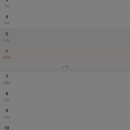
Tor
4
Fre
5
Lör
6
Sön
v.15
7
Mån
8
Tis
9
Ons
10