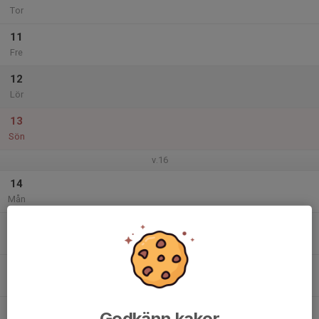
Tor
11
Fre
12
Lör
13
Sön
v.16
14
Mån
15
Tis
16
Ons
17
Godkänn kakor