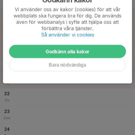
Tor
Vi använder oss av kakor (cookies) för att vår
18
webbplats ska fungera bra för dig. De används
Fre
även för webbanalys i syfte att hjälpa oss att
förbättra våra tjänster.
19
Så använder vi cookies
Lör
20
Godkänn alla kakor
Sön
Bara nödvändiga
v.17
21
Mån
22
Tis
23
Ons
24