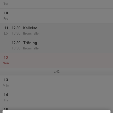
Tor
10
Fre
11
12:30
Kallelse
13:30
Lör
Bronshallen
12:30
Träning
13:30
Bronshallen
12
Sön
v.42
13
Mån
14
Tis
15