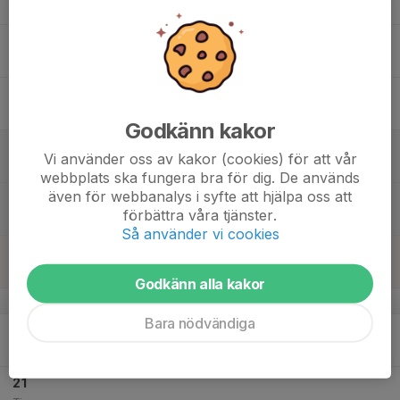
Ons
16
Tor
17
Fre
Godkänn kakor
18
12:30
Träning
Vi använder oss av kakor (cookies) för att vår
13:30
Lör
Bronshallen
webbplats ska fungera bra för dig. De används
även för webbanalys i syfte att hjälpa oss att
12:30
Kallelse
förbättra våra tjänster.
13:30
Bronshallen
Så använder vi cookies
19
Sön
Godkänn alla kakor
v.43
Bara nödvändiga
20
Mån
21