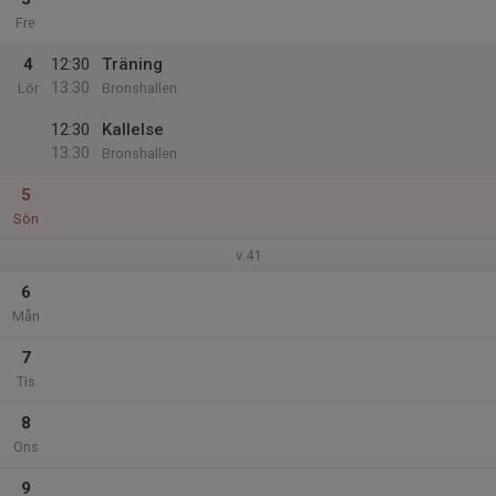
Fre
4
12:30
Träning
13:30
Lör
Bronshallen
12:30
Kallelse
13:30
Bronshallen
5
Sön
v.41
6
Mån
7
Tis
8
Ons
9