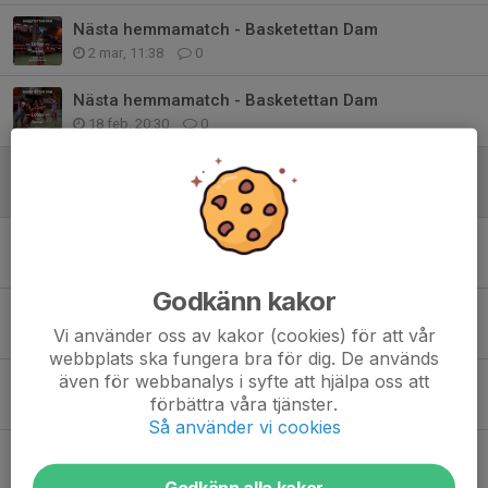
Nästa hemmamatch - Basketettan Dam
2 mar, 11:38
0
Nästa hemmamatch - Basketettan Dam
18 feb, 20:30
0
Nästa hemmamatch - Basketettan Dam
29 jan, 08:10
0
Nästa hemmamatch - Basketettan Dam
20 sep 2025
0
Godkänn kakor
Basketettan Dam - Sista hemmamatchen för säsongen
Vi använder oss av kakor (cookies) för att vår
22 mar 2025
0
webbplats ska fungera bra för dig. De används
även för webbanalys i syfte att hjälpa oss att
Basketettan dam - nästa hemmamatch
förbättra våra tjänster.
23 feb 2025
0
Så använder vi cookies
Basketettan Dam - Nästa hemmamatch
18 jan 2025
0
Godkänn alla kakor