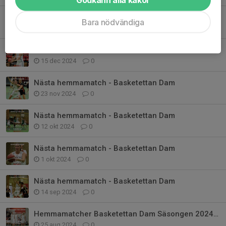
Basketettan Dam - nästa hemmamatch
Bara nödvändiga
1 jan 2025
0
Årets sista match - Basketettan Dam
15 dec 2024
0
Nästa hemmamatch - Basketettan Dam
23 nov 2024
0
Nästa hemmamatch - Basketettan Dam
12 okt 2024
0
Nästa hemmamatch - Basketettan Dam
1 okt 2024
0
Nästa hemmamatch - Basketettan Dam
14 sep 2024
0
Hemmamatcher Basketettan Dam Säsongen 2024/25
25 aug 2024
0