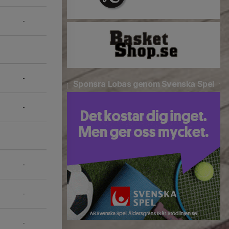
-
-
Sponsra Lobas genom Svenska Spel
-
-
-
-