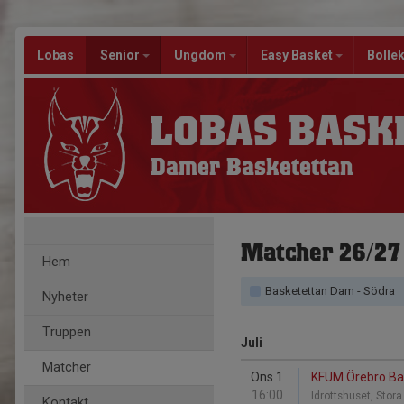
Lobas
Senior
Ungdom
Easy Basket
Bolle
LOBAS BASK
Damer Basketettan
Matcher 26/27
Hem
Basketettan Dam - Södra
Nyheter
Truppen
Juli
Matcher
Ons 1
KFUM Örebro Ba
16:00
Idrottshuset, Stor
Kontakt