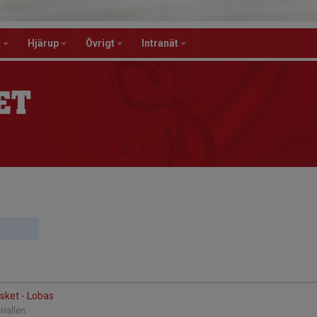
k
Hjärup
Övrigt
Intranät
ET
sket - Lobas
a Hallen