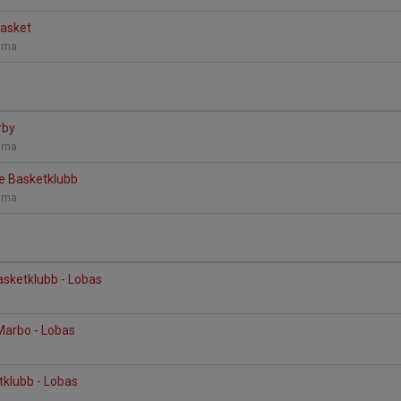
Basket
omma
rby
omma
e Basketklubb
omma
asketklubb - Lobas
Marbo - Lobas
klubb - Lobas