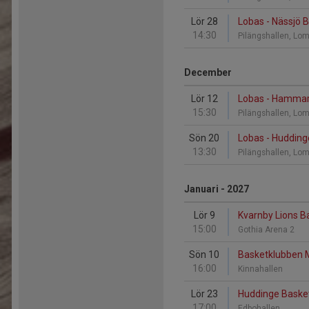
Lör 28
Lobas - Nässjö 
14:30
Pilängshallen, L
December
Lör 12
Lobas - Hamma
15:30
Pilängshallen, L
Sön 20
Lobas - Hudding
13:30
Pilängshallen, L
Januari - 2027
Lör 9
Kvarnby Lions B
15:00
Gothia Arena 2
Sön 10
Basketklubben 
16:00
Kinnahallen
Lör 23
Huddinge Basket
17:00
Edbohallen