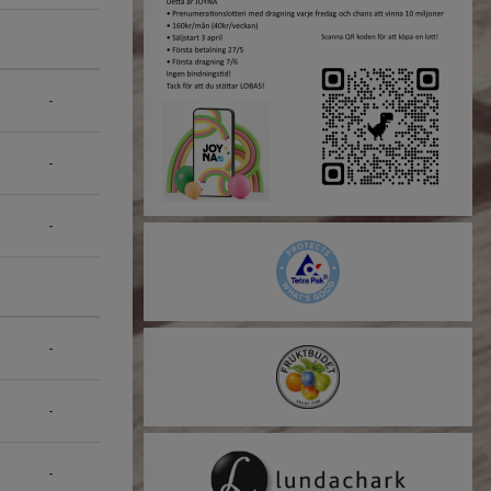
-
-
-
-
-
-