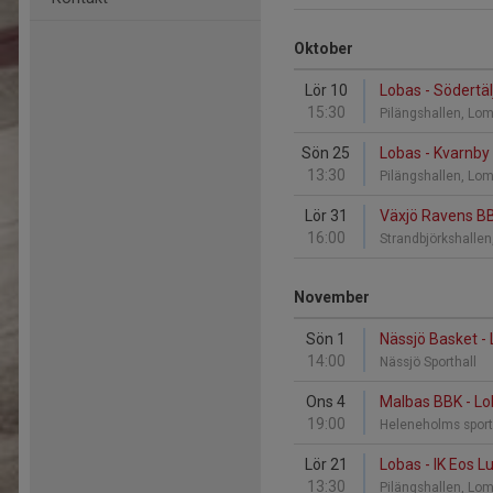
Oktober
Lör 10
Lobas - Södertäl
15:30
Pilängshallen, L
Sön 25
Lobas - Kvarnby
13:30
Pilängshallen, L
Lör 31
Växjö Ravens BB
16:00
Strandbjörkshallen
November
Sön 1
Nässjö Basket -
14:00
Nässjö Sporthall
Ons 4
Malbas BBK - L
19:00
Heleneholms spor
Lör 21
Lobas - IK Eos L
13:30
Pilängshallen, L