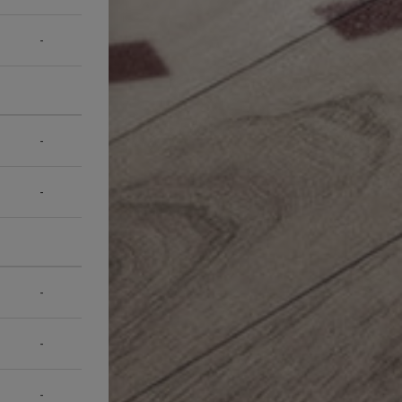
-
-
-
-
-
-