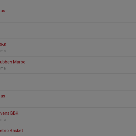
bas
 BBK
omma
klubben Marbo
omma
bas
avens BBK
omma
rebro Basket