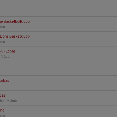
je Basketbollklubb
omma
 Lions Basketklubb
omma
K - Lobas
, Växjö
 Lobas
obas
thall, Malmö
und
omma