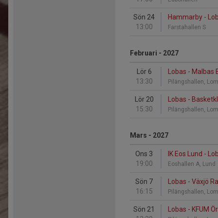
Sön 24
Hammarby - Lo
13:00
Farstahallen S
Februari - 2027
Lör 6
Lobas - Malbas
13:30
Pilängshallen, L
Lör 20
Lobas - Basket
15:30
Pilängshallen, L
Mars - 2027
Ons 3
IK Eos Lund - Lo
19:00
Eoshallen A, Lund
Sön 7
Lobas - Växjö R
16:15
Pilängshallen, L
Sön 21
Lobas - KFUM Ö