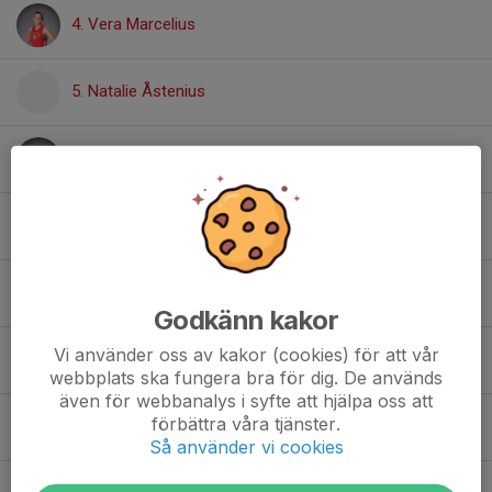
4. Vera Marcelius
5. Natalie Åstenius
8. Thea Kullman
9. Maxime Lindborg
10. Ida Hammar
Godkänn kakor
Vi använder oss av kakor (cookies) för att vår
11. Freja Pålsson
webbplats ska fungera bra för dig. De används
även för webbanalys i syfte att hjälpa oss att
förbättra våra tjänster.
12. Siri Olofsson
Så använder vi cookies