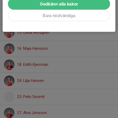
13. Disa Zander
Godkänn alla kakor
Bara nödvändiga
14. Astrid Welinder
15. Olivia Nordgren
16. Maja Hansson
18. Edith Kjerrman
24. Lilja Hansen
25. Pelin Sevimli
27. Alva Jönsson