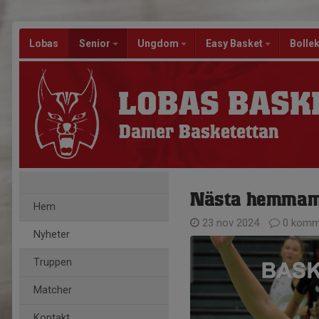
Lobas
Senior
Ungdom
Easy Basket
Bolle
LOBAS BASK
Damer Basketettan
Nästa hemmama
Hem
23 nov 2024
0 komm
Nyheter
Truppen
Matcher
Kontakt