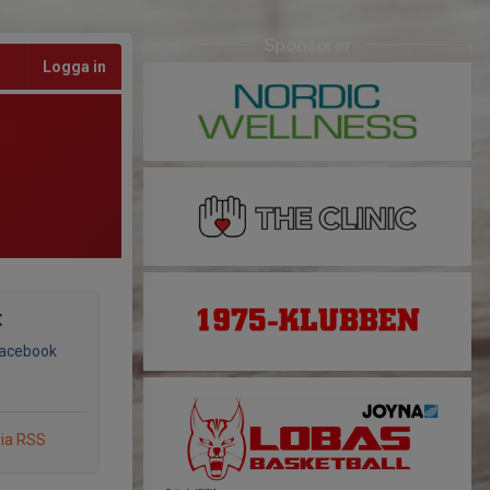
Sponsorer
Logga in
t
Facebook
via RSS