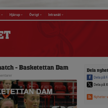
k
Hjärup
Övrigt
Intranät
ET
tch - Basketettan Dam
Dela nyhe
entarer
Dela på 
Dela på X
Nyheter 