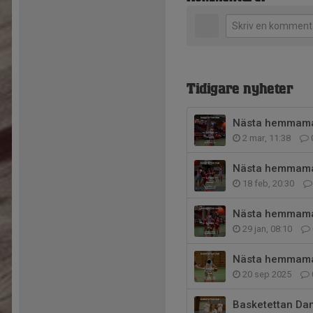
Tidigare nyheter
Nästa hemmama
2 mar, 11:38
Nästa hemmama
18 feb, 20:30
Nästa hemmama
29 jan, 08:10
Nästa hemmama
20 sep 2025
Basketettan Da