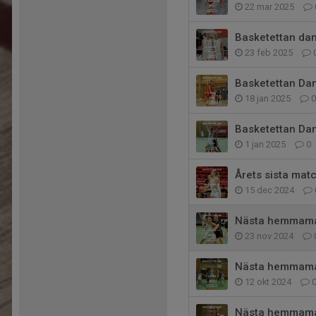
22 mar 2025
Basketettan da
23 feb 2025
Basketettan D
18 jan 2025
0
Basketettan Da
1 jan 2025
0
Årets sista mat
15 dec 2024
Nästa hemmama
23 nov 2024
Nästa hemmama
12 okt 2024
Nästa hemmama