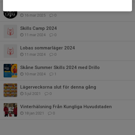
Drills 4 Skills - 2025
16 mar 2025
0
Skills Camp 2024
11 mar 2024
0
Lobas sommarläger 2024
11 mar 2024
0
Skåne Summer Skills 2024 med Drillo
10 mar 2024
1
Lägerveckorna slut för denna gång
5 jul 2021
0
Vinterhälsning Från Kungliga Huvudstaden
18 jan 2021
0