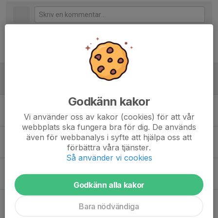
Tidigare nyheter
Melvins AFS Summer Camp
30 maj, 08:46
0
Godkänn kakor
Lobas sommarläger 2026
Vi använder oss av kakor (cookies) för att vår
12 mar, 20:20
0
webbplats ska fungera bra för dig. De används
även för webbanalys i syfte att hjälpa oss att
Skåne Scoring Camp
förbättra våra tjänster.
12 feb, 17:07
0
Så använder vi cookies
Drills4skills
1 feb, 10:23
0
Godkänn alla kakor
Lobas Sommarläger 2025
Bara nödvändiga
17 mar 2025
0