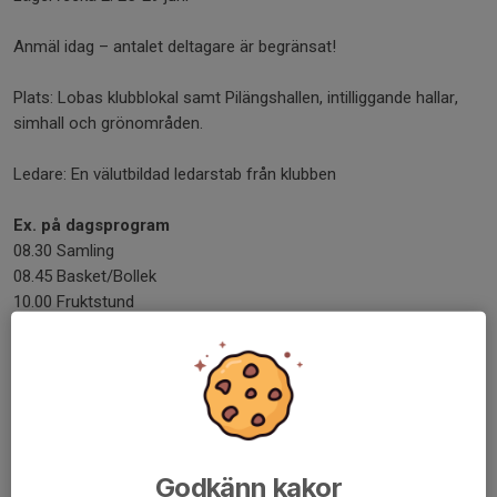
Anmäl idag – antalet deltagare är begränsat!
Plats: Lobas klubblokal samt Pilängshallen, intilliggande hallar,
simhall och grönområden.
Ledare: En välutbildad ledarstab från klubben
Ex. p
å dagsprogram
08.30 Samling
08.45 Basket/Bollek
10.00 Fruktstund
10.30 Matcher
12.00 Lunch och vila
13.00 Djungelgympa
14.15 Dryck & bullar
14.45 2-ball
16.15 Slut för idag
Godkänn kakor