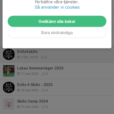
förbättra våra tjänster.
Melvins AFS Summer Camp
Så använder vi cookies
30 maj, 08:46
0
Lobas sommarläger 2026
Godkänn alla kakor
12 mar, 20:20
0
Bara nödvändiga
Skåne Scoring Camp
12 feb, 17:07
0
Drills4skills
1 feb, 10:23
0
Lobas Sommarläger 2025
17 mar 2025
0
Drills 4 Skills - 2025
16 mar 2025
0
Skills Camp 2024
11 mar 2024
0