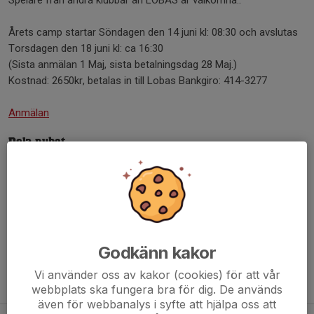
Årets camp startar Söndagen den 14 juni kl: 08:30 och avslutas
Torsdagen den 18 juni kl: ca 16:30
(Sista anmälan 1 Maj, sista betalningsdag 28 Maj.)
Kostnad: 2650kr, betalas in till Lobas Bankgiro: 414-3277
Anmälan
Dela nyhet
Kommentarer
Godkänn kakor
Vi använder oss av kakor (cookies) för att vår
Tidigare nyheter
webbplats ska fungera bra för dig. De används
även för webbanalys i syfte att hjälpa oss att