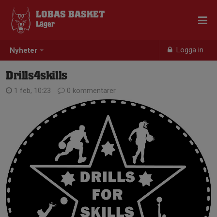
LOBAS BASKET
Läger
Logga in
Nyheter
Drills4skills
1 feb, 10:23
0 kommentarer