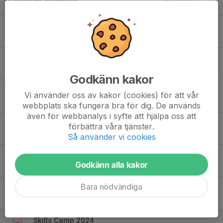
Tidigare nyheter
Melvins AFS Summer Camp
30 maj, 08:46
0
Lobas sommarläger 2026
12 mar, 20:20
0
Godkänn kakor
Skåne Scoring Camp
Vi använder oss av kakor (cookies) för att vår
12 feb, 17:07
0
webbplats ska fungera bra för dig. De används
även för webbanalys i syfte att hjälpa oss att
Drills4skills
förbättra våra tjänster.
1 feb, 10:23
0
Så använder vi cookies
Lobas Sommarläger 2025
Godkänn alla kakor
17 mar 2025
0
Bara nödvändiga
Drills 4 Skills - 2025
16 mar 2025
0
Skills Camp 2024