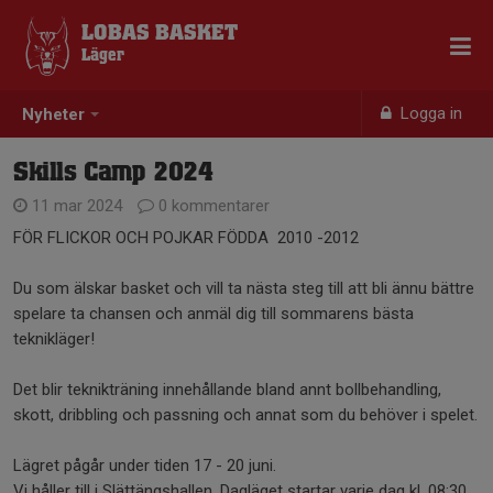
LOBAS BASKET
Läger
Logga in
Nyheter
Skills Camp 2024
11 mar 2024
0 kommentarer
FÖR FLICKOR OCH POJKAR FÖDDA 2010 -2012
Du som älskar basket och vill ta nästa steg till att bli ännu bättre
spelare ta chansen och anmäl dig till sommarens bästa
teknikläger!
Det blir teknikträning innehållande bland annt bollbehandling,
skott, dribbling och passning och annat som du behöver i spelet.
Lägret pågår under tiden 17 - 20 juni.
Vi håller till i Slättängshallen. Dagläget startar varje dag kl. 08:30