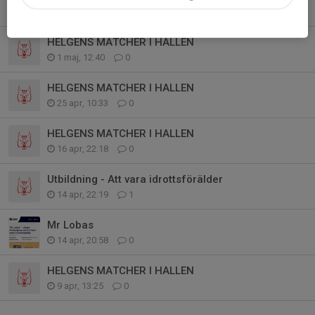
2 maj, 11:56
0
HELGENS MATCHER I HALLEN
1 maj, 12:40
0
HELGENS MATCHER I HALLEN
25 apr, 10:33
0
HELGENS MATCHER I HALLEN
16 apr, 22:18
0
Utbildning - Att vara idrottsförälder
14 apr, 22:19
1
Mr Lobas
14 apr, 20:58
0
HELGENS MATCHER I HALLEN
9 apr, 13:25
0