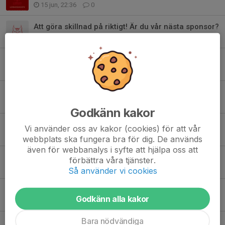
15 jun, 22:36
0
Att göra skillnad på riktigt! Är du vår nästa sponsor?
2 jun, 23:38
0
TRY-OUT BASKETETTAN HERR
22 maj, 17:32
0
DRILLO - SUMMER CAMP
22 maj, 17:29
0
Godkänn kakor
MER ENERGI I VARDAGEN - NORDIC WELLNESS - NYTT AVTAL
Vi använder oss av kakor (cookies) för att vår
19 maj, 22:30
0
webbplats ska fungera bra för dig. De används
även för webbanalys i syfte att hjälpa oss att
NORDIC WELLNESS - NYTT AVTAL - NYA PRISER FROM 15 MAJ
förbättra våra tjänster.
11 maj, 22:14
0
Så använder vi cookies
HELGENS MATCHER I HALLEN
Godkänn alla kakor
8 maj, 20:43
0
Bara nödvändiga
Drillo - Summer Camp - Födda 2009 - 2014