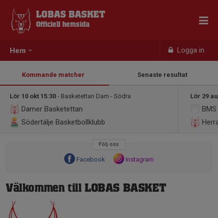
LOBAS BASKET
Officiell hemsida
Logga in
Hem
Kommande matcher
Senaste resultat
Lör 10 okt 15:30
- Basketettan Dam - Södra
Lör 29 au
Damer Basketettan
BMS
Södertälje Basketbollklubb
Herra
Följ oss
Facebook
Instagram
Välkommen till LOBAS BASKET