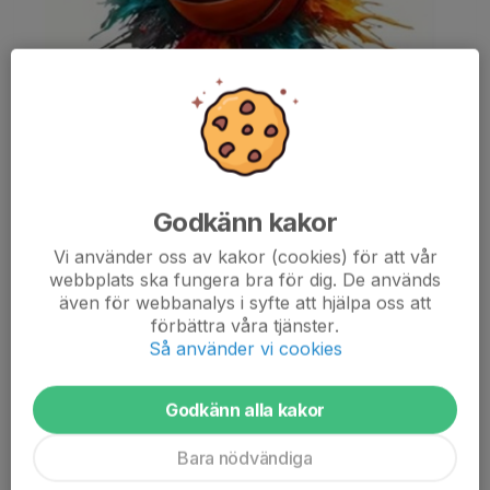
Godkänn kakor
Vi använder oss av kakor (cookies) för att vår
webbplats ska fungera bra för dig. De används
Läs mer
även för webbanalys i syfte att hjälpa oss att
förbättra våra tjänster.
Så använder vi cookies
DRILLO - SUMMER CAMP
22 maj, 17:29
0 kommentarer
Godkänn alla kakor
Bara nödvändiga