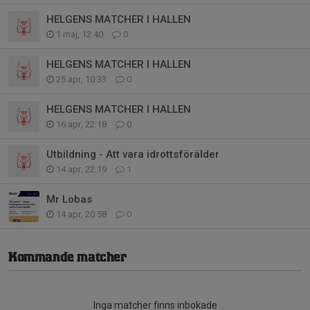
HELGENS MATCHER I HALLEN
1 maj, 12:40
0
HELGENS MATCHER I HALLEN
25 apr, 10:33
0
HELGENS MATCHER I HALLEN
16 apr, 22:18
0
Utbildning - Att vara idrottsförälder
14 apr, 22:19
1
Mr Lobas
14 apr, 20:58
0
Kommande matcher
Inga matcher finns inbokade