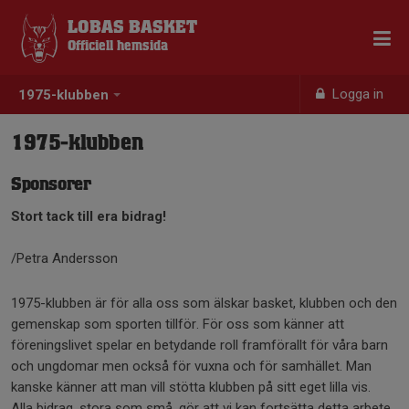
LOBAS BASKET
Officiell hemsida
Logga in
1975-klubben
1975-klubben
Sponsorer
Stort tack till era bidrag!
/Petra Andersson
1975-klubben är för alla oss som älskar basket, klubben och den
gemenskap som sporten tillför. För oss som känner att
föreningslivet spelar en betydande roll framförallt för våra barn
och ungdomar men också för vuxna och för samhället. Man
kanske känner att man vill stötta klubben på sitt eget lilla vis.
Alla bidrag, stora som små, gör att vi kan fortsätta detta arbete