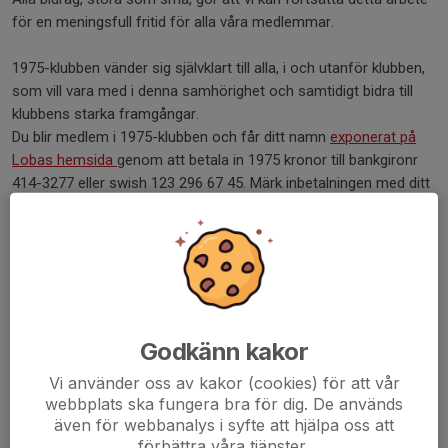
för en meningsfull fritid för alla våra medlemmar.
1975-klubben vänder sig självklart till alla, i och utanför klubben,
som vill vara med i denna samhörighet och samtidigt bidra till
klubbens starka framgångar.
Du blir medlem i 1975-klubben och får ditt namn
exponerat på
Lobas hemsida
genom att betala in 1975 kronor till bankgironr
414-3277 eller swish 123 296 67 45. Märk inbetalningen med ditt
namn/företag samt ”Klubb 1975”.
Godkänn kakor
Vi använder oss av kakor (cookies) för att vår
webbplats ska fungera bra för dig. De används
även för webbanalys i syfte att hjälpa oss att
förbättra våra tjänster.