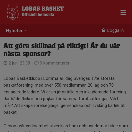
LOBAS BASKET
Officiell hemsida
Logga in
Nyheter
Att göra skillnad på riktigt! Är du vår
nästa sponsor?
2 jun, 23:38
0 kommentarer
Lobas Basketklubb i Lomma är idag Sveriges 17:e största
basketförening, med över 550 medlemmar, 20 lag och 70
engagerade ledare. Vi är en jämställd och inkluderande förening
där både flickor och pojkar får samma förutsättningar. Vårt
mål? Att skapa rörelseglädje, gemenskap och livslång kärlek till
basket.
Genom vår verksamhet utvecklas barn och ungdomar både som