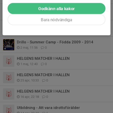
Godkänn alla kakor
NORDIC WELLNESS - NYTT AVTAL - NYA PRISER FROM 15 MAJ
11 maj, 22:14
0
Bara nödvändiga
HELGENS MATCHER I HALLEN
8 maj, 20:43
0
Drillo - Summer Camp - Födda 2009 - 2014
2 maj, 11:56
0
HELGENS MATCHER I HALLEN
1 maj, 12:40
0
HELGENS MATCHER I HALLEN
25 apr, 10:33
0
HELGENS MATCHER I HALLEN
16 apr, 22:18
0
Utbildning - Att vara idrottsförälder