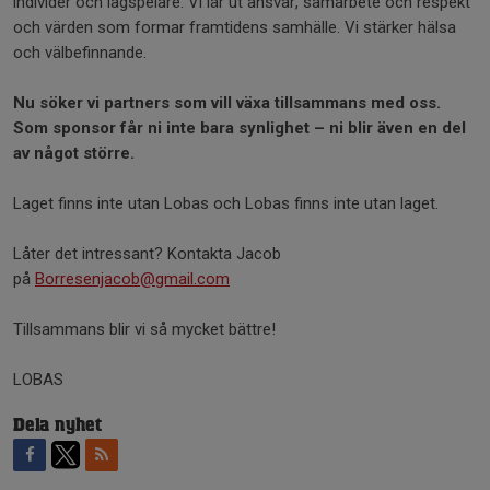
individer och lagspelare. Vi lär ut ansvar, samarbete och respekt
och värden som formar framtidens samhälle. Vi stärker hälsa
och välbefinnande.
Nu
söker
vi partners
som
vill
växa
tillsammans
med
oss
.
Som sponsor
får
ni
inte
bara
synlighet
–
ni
blir
även
en
del
av
något
större
.
Laget finns inte utan Lobas och Lobas finns inte utan laget.
Låter det intressant? Kontakta Jacob
på
Borresenjacob@gmail.com
Tillsammans blir vi så mycket bättre!
LOBAS
Dela nyhet