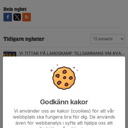
Dela nyhet
Tidigare nyheter
VI TITTAR PÅ LANDSKAMP TILLSAMMANS VM-KVAL SVERIGE vs TJECKIEN 3 JULI 2026
23 jun, 21:14
0
LOBASDAGEN - 30 AUGUSTI
15 jun, 22:36
0
Att göra skillnad på riktigt! Är du vår nästa sponsor?
2 jun, 23:38
0
Godkänn kakor
TRY-OUT BASKETETTAN HERR
Vi använder oss av kakor (cookies) för att vår
22 maj, 17:32
0
webbplats ska fungera bra för dig. De används
även för webbanalys i syfte att hjälpa oss att
DRILLO - SUMMER CAMP