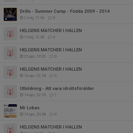
Drillo - Summer Camp - Födda 2009 - 2014
2 maj, 11:56
0
HELGENS MATCHER I HALLEN
1 maj, 12:40
0
HELGENS MATCHER I HALLEN
25 apr, 10:33
0
HELGENS MATCHER I HALLEN
16 apr, 22:18
0
Utbildning - Att vara idrottsförälder
14 apr, 22:19
1
Mr Lobas
14 apr, 20:58
0
HELGENS MATCHER I HALLEN