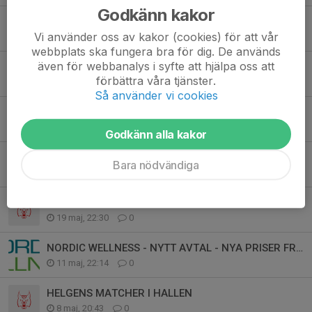
Godkänn kakor
LOBASDAGEN - 30 AUGUSTI
Vi använder oss av kakor (cookies) för att vår
15 jun, 22:36
0
webbplats ska fungera bra för dig. De används
även för webbanalys i syfte att hjälpa oss att
Att göra skillnad på riktigt! Är du vår nästa sponsor?
förbättra våra tjänster.
2 jun, 23:38
0
Så använder vi cookies
TRY-OUT BASKETETTAN HERR
22 maj, 17:32
0
Godkänn alla kakor
DRILLO - SUMMER CAMP
Bara nödvändiga
22 maj, 17:29
0
MER ENERGI I VARDAGEN - NORDIC WELLNESS - NYTT AVTAL
19 maj, 22:30
0
NORDIC WELLNESS - NYTT AVTAL - NYA PRISER FROM 15 MAJ
11 maj, 22:14
0
HELGENS MATCHER I HALLEN
8 maj, 20:43
0