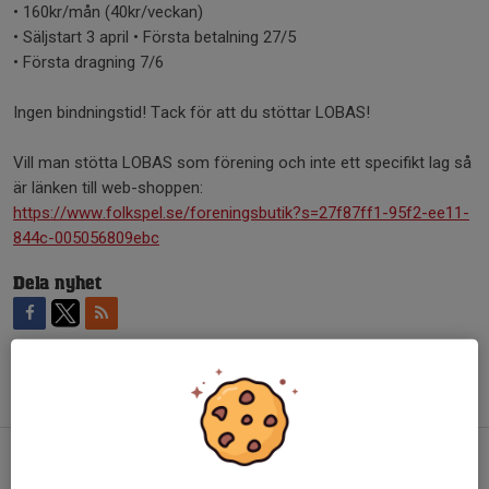
• 160kr/mån (40kr/veckan)
• Säljstart 3 april • Första betalning 27/5
• Första dragning 7/6
Ingen bindningstid! Tack för att du stöttar LOBAS!
Vill man stötta LOBAS som förening och inte ett specifikt lag så
är länken till web-shoppen:
https://www.folkspel.se/foreningsbutik?s=27f87ff1-95f2-ee11-
844c-005056809ebc
Dela nyhet
Tidigare nyheter
VI TITTAR PÅ LANDSKAMP TILLSAMMANS VM-KVAL SVERIGE vs TJECKIEN 3 JULI 2026
23 jun, 21:14
0