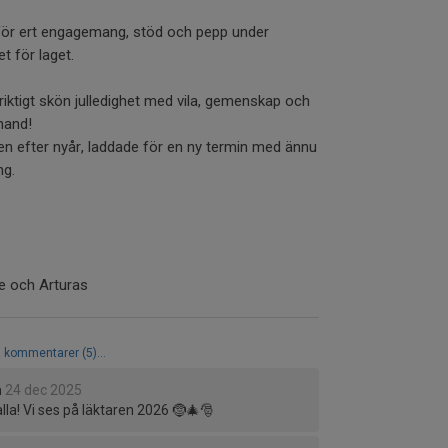
r för ert engagemang, stöd och pepp under
t för laget.
 riktigt skön julledighet med vila, gemenskap och
 hand!
en efter nyår, laddade för en ny termin med ännu
ng.
ie och Arturas
a kommentarer (5)...
m
24 dec 2025
alla! Vi ses på läktaren 2026 🤶🎄🎅