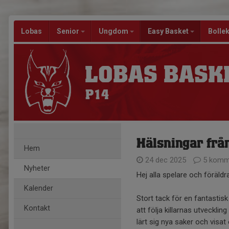
Lobas
Senior
Ungdom
Easy Basket
Bolle
LOBAS BASK
P14
Hälsningar frå
Hem
24 dec 2025
5 komm
Nyheter
Hej alla spelare och föräldra
Kalender
Stort tack för en fantastisk 
Kontakt
att följa killarnas utveckli
lärt sig nya saker och visat 