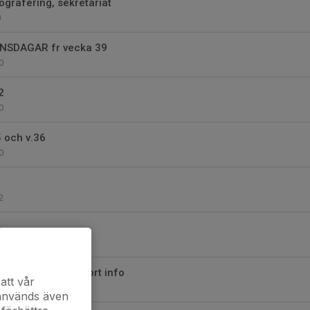
tografering, sekretariat
0
 ONSDAGAR fr vecka 39
0
2
0
5 och v.36
0
2
6
 29 juni 2025 och kort info
att vår
 används även