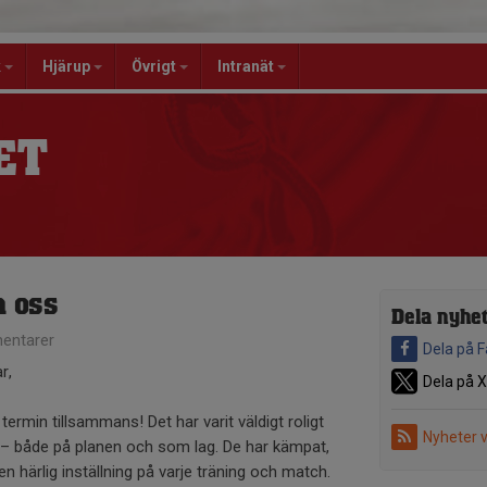
k
Hjärup
Övrigt
Intranät
ET
n oss
Dela nyhe
entarer
Dela på 
r,
Dela på X
termin tillsammans! Det har varit väldigt roligt
Nyheter 
ng – både på planen och som lag. De har kämpat,
en härlig inställning på varje träning och match.