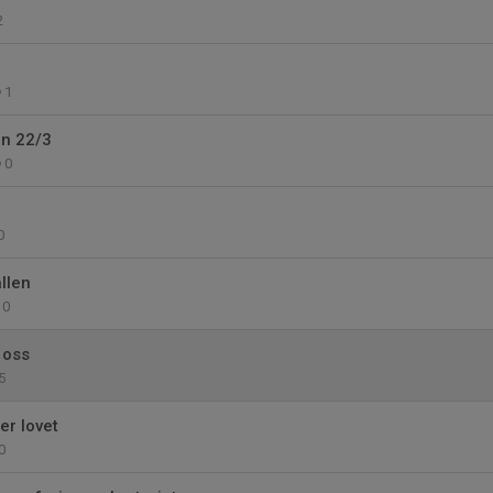
2
1
ön 22/3
0
0
llen
0
 oss
5
er lovet
0