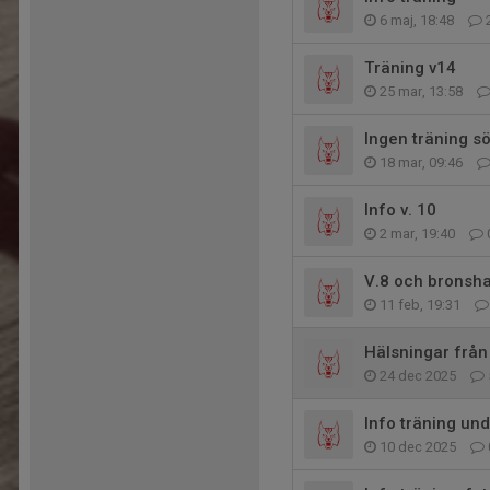
6 maj, 18:48
Träning v14
25 mar, 13:58
Ingen träning s
18 mar, 09:46
Info v. 10
2 mar, 19:40
V.8 och bronsha
11 feb, 19:31
Hälsningar från
24 dec 2025
Info träning und
10 dec 2025