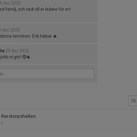
5 dec 2025
 familj, och tack till er ledare för ert
5 dec 2025
 denna terminen. Erik hälsar 🎄
lte
25 dec 2025
jobb ni gör! 🤶🎄
a Karstorpshallen
2