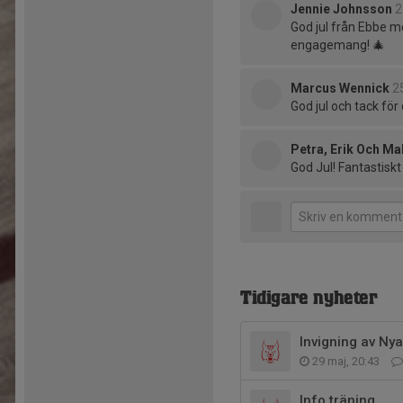
Jennie Johnsson
2
God jul från Ebbe med
engagemang! 🎄
Marcus Wennick
2
God jul och tack för
Petra, Erik Och Ma
God Jul! Fantastiskt 
Tidigare nyheter
Invigning av Ny
29 maj, 20:43
Info träning