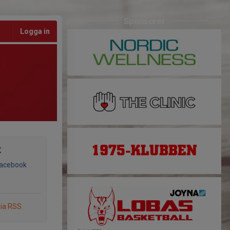
Sponsorer
Logga in
t
Facebook
via RSS