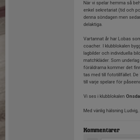
När vi spelar hemma så beh
enkel sekretariat (tid och 
denna söndagen men sedan ö
delaktiga.
Vartannat år har Lobas som 
coacher. I klubblokalen byg
lagbilder och individuella bi
matchkläder. Som underlag
föräldrarna kommer det finna
tas med till fototillfället.
till varje spelare för påse
Vi ses i klubblokalen
Onsda
Med vänlig hälsning Ludvig,
Kommentarer