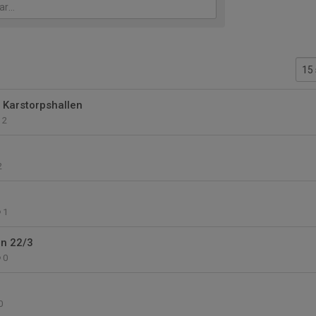
a Karstorpshallen
2
2
1
ön 22/3
0
0