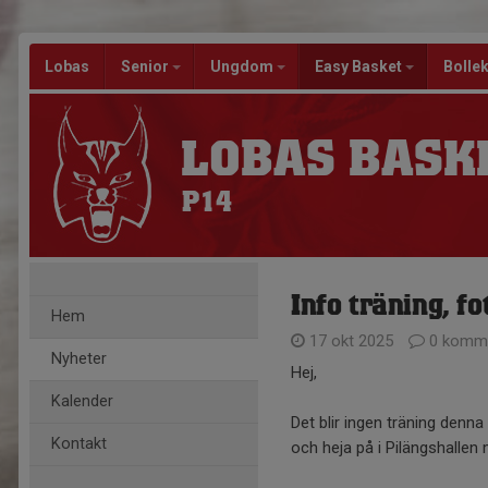
Lobas
Senior
Ungdom
Easy Basket
Bolle
LOBAS BASK
P14
Info träning, f
Hem
17 okt 2025
0 komme
Nyheter
Hej,
Kalender
Det blir ingen träning denn
Kontakt
och heja på i Pilängshallen