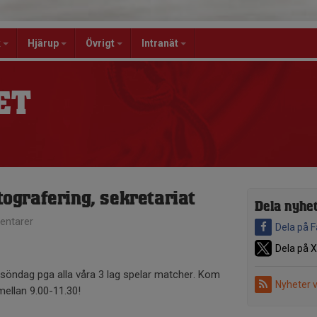
k
Hjärup
Övrigt
Intranät
ET
otografering, sekretariat
Dela nyhe
ntarer
Dela på 
Dela på X
a söndag pga alla våra 3 lag spelar matcher. Kom
Nyheter 
 mellan 9.00-11.30!