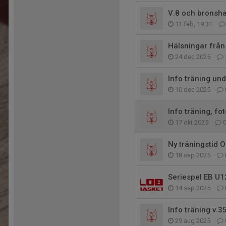
V.8 och bronsha
11 feb, 19:31
Hälsningar från
24 dec 2025
Info träning und
10 dec 2025
Info träning, fo
17 okt 2025
Ny träningstid
18 sep 2025
Seriespel EB U1
14 sep 2025
Info träning v.3
29 aug 2025