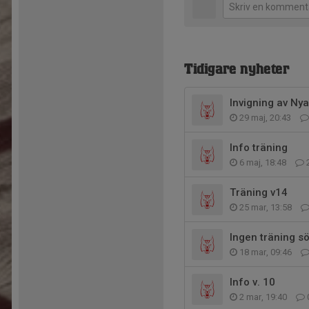
Tidigare nyheter
Invigning av Ny
29 maj, 20:43
Info träning
6 maj, 18:48
Träning v14
25 mar, 13:58
Ingen träning s
18 mar, 09:46
Info v. 10
2 mar, 19:40