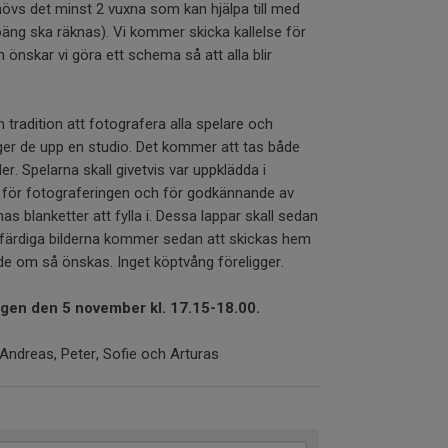
övs det minst 2 vuxna som kan hjälpa till med
poäng ska räknas). Vi kommer skicka kallelse för
nskar vi göra ett schema så att alla blir
tradition att fotografera alla spelare och
ger de upp en studio. Det kommer att tas både
lder. Spelarna skall givetvis var uppklädda i
 för fotograferingen och för godkännande av
s blanketter att fylla i. Dessa lappar skall sedan
 De färdiga bilderna kommer sedan att skickas hem
ende om så önskas. Inget köptvång föreligger.
gen den 5 november kl. 17.15-18.00.
 Andreas, Peter, Sofie och Arturas