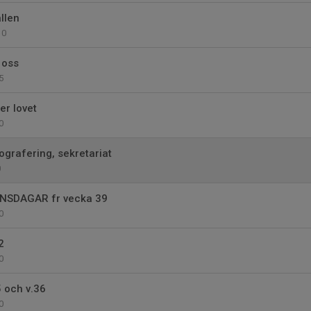
llen
0
 oss
5
er lovet
0
tografering, sekretariat
0
 ONSDAGAR fr vecka 39
0
2
0
5 och v.36
0