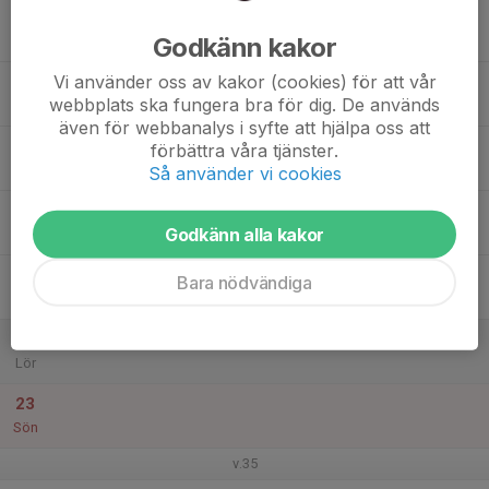
17
Godkänn kakor
Mån
Vi använder oss av kakor (cookies) för att vår
18
webbplats ska fungera bra för dig. De används
Tis
även för webbanalys i syfte att hjälpa oss att
19
17:00
Träning P14
förbättra våra tjänster.
18:30
Ons
Nya Karstorpshallen
Så använder vi cookies
20
Godkänn alla kakor
Tor
21
Bara nödvändiga
Fre
22
Lör
23
Sön
v.35