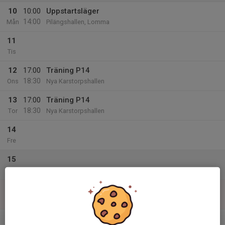
10
10:00
Uppstartsläger
14:00
Mån
Pilängshallen, Lomma
11
Tis
12
17:00
Träning P14
18:30
Ons
Nya Karstorpshallen
13
17:00
Träning P14
18:30
Tor
Nya Karstorpshallen
14
Fre
15
Lör
16
10:00
Träning P14
11:30
Sön
Nya Karstorpshallen
v.34