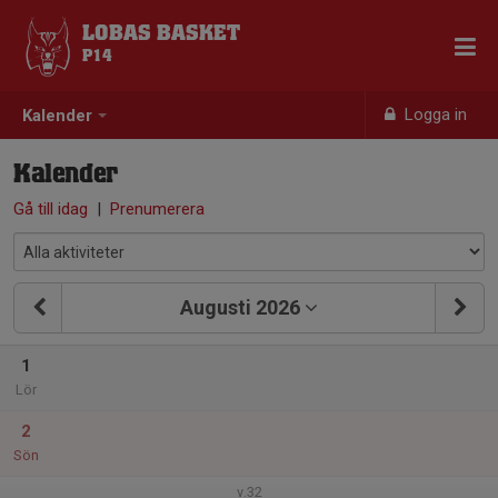
LOBAS BASKET
P14
Logga in
Kalender
Kalender
Gå till idag
|
Prenumerera
Augusti 2026
1
Lör
2
Sön
v.32