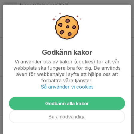
Ingen träning sön 22/3
18 mar, 09:46
0
Info v. 10
2 mar, 19:40
0
V.8 och bronshallen
Godkänn kakor
11 feb, 19:31
0
Vi använder oss av kakor (cookies) för att vår
Hälsningar från oss
webbplats ska fungera bra för dig. De används
24 dec 2025
5
även för webbanalys i syfte att hjälpa oss att
förbättra våra tjänster.
Info träning under lovet
Så använder vi cookies
10 dec 2025
0
Info träning, fotografering, sekretariat
Godkänn alla kakor
17 okt 2025
0
Bara nödvändiga
Ny träningstid ONSDAGAR fr vecka 39
18 sep 2025
0