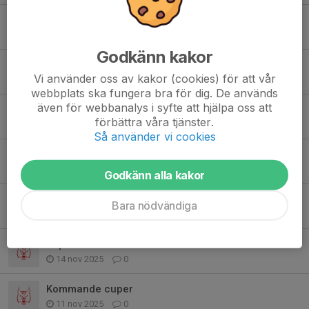
Föräldramöte 5/3
3 mar, 09:57
0
Godkänn kakor
Ingen ordinarie träning under lovet
Vi använder oss av kakor (cookies) för att vår
11 feb, 10:19
0
webbplats ska fungera bra för dig. De används
även för webbanalys i syfte att hjälpa oss att
Information om vår försäkring
förbättra våra tjänster.
19 jan, 12:00
0
Så använder vi cookies
Vårterminen-26
6 jan, 10:07
0
Godkänn alla kakor
Vill du ha ditt namn på linnet?
Bara nödvändiga
22 nov 2025
2
Köpa matchkläder
14 nov 2025
0
Kommande cuper
11 nov 2025
0