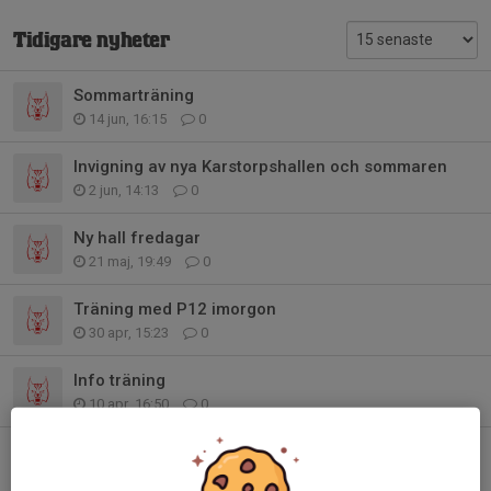
Tidigare nyheter
Sommarträning
14 jun, 16:15
0
Invigning av nya Karstorpshallen och sommaren
2 jun, 14:13
0
Ny hall fredagar
21 maj, 19:49
0
Träning med P12 imorgon
30 apr, 15:23
0
Info träning
10 apr, 16:50
0
Träning på påsklovet
28 mar, 18:38
0