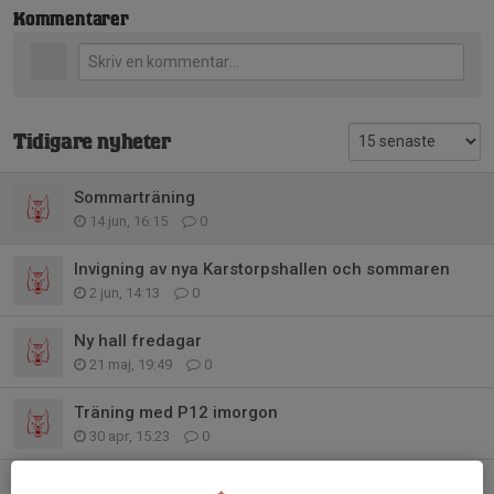
Kommentarer
Tidigare nyheter
Sommarträning
14 jun, 16:15
0
Invigning av nya Karstorpshallen och sommaren
2 jun, 14:13
0
Ny hall fredagar
21 maj, 19:49
0
Träning med P12 imorgon
30 apr, 15:23
0
Info träning