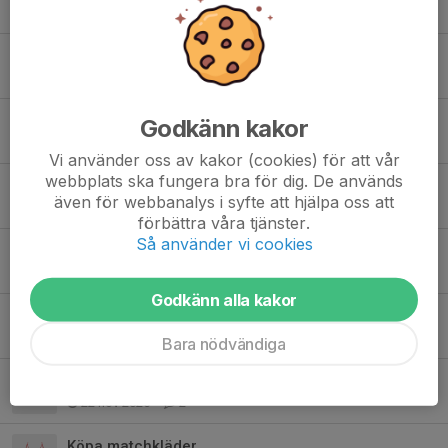
10 apr, 16:50
0
Träning på påsklovet
28 mar, 18:38
0
Föräldramöte 5/3
Godkänn kakor
3 mar, 09:57
0
Vi använder oss av kakor (cookies) för att vår
webbplats ska fungera bra för dig. De används
Ingen ordinarie träning under lovet
även för webbanalys i syfte att hjälpa oss att
11 feb, 10:19
0
förbättra våra tjänster.
Så använder vi cookies
Information om vår försäkring
19 jan, 12:00
0
Godkänn alla kakor
Vårterminen-26
6 jan, 10:07
0
Bara nödvändiga
Vill du ha ditt namn på linnet?
22 nov 2025
2
Köpa matchkläder