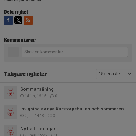
Dela nyhet
Kommentarer
Tidigare nyheter
Sommarträning
14 jun, 16:15
0
Invigning av nya Karstorpshallen och sommaren
2 jun, 14:13
0
Ny hall fredagar
21 maj, 19:49
0