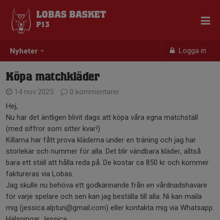
LOBAS BASKET
P13
Logga in
Nyheter
Köpa matchkläder
14 nov 2025
0 kommentarer
Hej,
Nu har det äntligen blivit dags att köpa våra egna matchställ
(med siffror som sitter kvar!)
Killarna har fått prova kläderna under en träning och jag har
storlekar och nummer för alla. Det blir vändbara kläder, alltså
bara ett ställ att hålla reda på. De kostar ca 850 kr och kommer
faktureras via Lobas.
Jag skulle nu behöva ett godkännande från en vårdnadshavare
för varje spelare och sen kan jag beställa till alla. Ni kan maila
mig (jessica.alptun@gmail.com) eller kontakta mig via Whatsapp.
Hälsningar Jessica