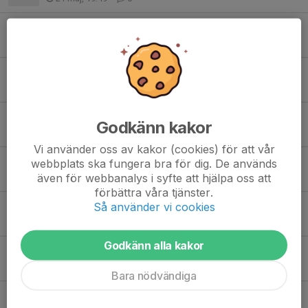
Träning med P12 imorgon
30 apr, 15:23
0
Info träning
10 apr, 16:50
0
Träning på påsklovet
Godkänn kakor
28 mar, 18:38
0
Vi använder oss av kakor (cookies) för att vår
Föräldramöte 5/3
webbplats ska fungera bra för dig. De används
även för webbanalys i syfte att hjälpa oss att
3 mar, 09:57
0
förbättra våra tjänster.
Så använder vi cookies
Ingen ordinarie träning under lovet
11 feb, 10:19
0
Godkänn alla kakor
Information om vår försäkring
19 jan, 12:00
0
Bara nödvändiga
Vårterminen-26