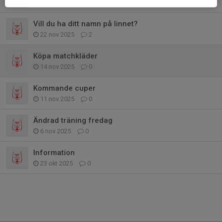
6 jan, 10:07
0
Vill du ha ditt namn på linnet?
22 nov 2025
2
Köpa matchkläder
14 nov 2025
0
Kommande cuper
11 nov 2025
0
Ändrad träning fredag
6 nov 2025
0
Information
23 okt 2025
0