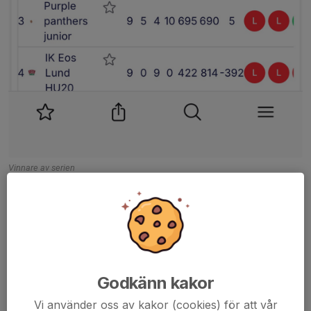
Vinnare av serien
Med en tuff och jämn match mot Malbas som slutade i vinst har
Lobas säkrat seriesegern i U21!!
Stort Grattis till hela laget!!
Dela nyhet
Godkänn kakor
Vi använder oss av kakor (cookies) för att vår