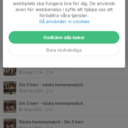
Kommentarer
webbplats ska fungera bra för dig. De används
även för webbanalys i syfte att hjälpa oss att
förbättra våra tjänster.
Så använder vi cookies
Tidigare nyheter
Godkänn alla kakor
SERIESEGER
Bara nödvändiga
9 maj, 16:45
0
Skövde Basketcup 2026
3 maj, 21:16
0
Div 3 herr - nästa hemmamatch
23 feb 2025
0
Div 3 herr - nästa hemmamatch
18 jan 2025
0
Nästa hemmamatch - Div 3 herr