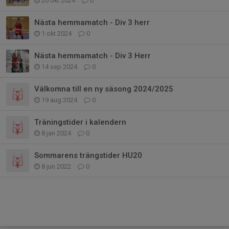
20 okt 2024
0
Nästa hemmamatch - Div 3 herr
1 okt 2024
0
Nästa hemmamatch - Div 3 Herr
14 sep 2024
0
Välkomna till en ny säsong 2024/2025
19 aug 2024
0
Träningstider i kalendern
8 jan 2024
0
Sommarens trängstider HU20
8 jun 2022
0