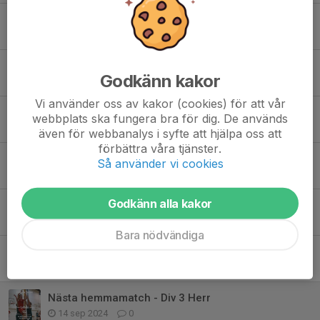
SERIESEGER
9 maj, 16:45
0
Skövde Basketcup 2026
Godkänn kakor
3 maj, 21:16
0
Vi använder oss av kakor (cookies) för att vår
Div 3 herr - nästa hemmamatch
webbplats ska fungera bra för dig. De används
23 feb 2025
0
även för webbanalys i syfte att hjälpa oss att
förbättra våra tjänster.
Div 3 herr - nästa hemmamatch
Så använder vi cookies
18 jan 2025
0
Godkänn alla kakor
Nästa hemmamatch - Div 3 herr
20 okt 2024
0
Bara nödvändiga
Nästa hemmamatch - Div 3 herr
1 okt 2024
0
Nästa hemmamatch - Div 3 Herr
14 sep 2024
0