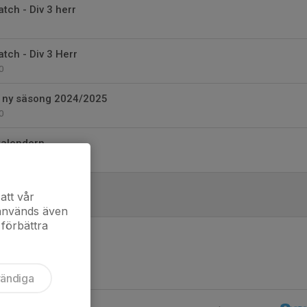
ch - Div 3 herr
ch - Div 3 Herr
0
n ny säsong 2024/2025
0
 kalendern
gstider HU20
att vår
 används även
 förbättra
vändiga