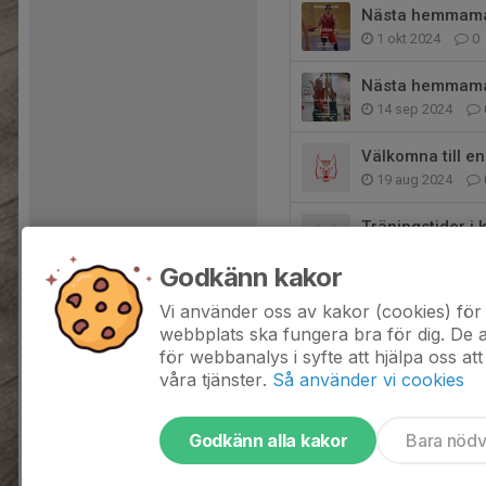
Nästa hemmamat
1 okt 2024
0
Nästa hemmamat
14 sep 2024
Välkomna till e
19 aug 2024
Träningstider i
8 jan 2024
0
Godkänn kakor
Sommarens trän
Vi använder oss av kakor (cookies) för 
8 jun 2022
0
webbplats ska fungera bra för dig. De
för webbanalys i syfte att hjälpa oss att
våra tjänster.
Så använder vi cookies
Godkänn alla kakor
Bara nöd