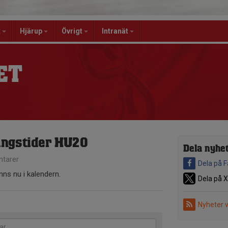
k
Hjärup
Övrigt
Intranät
ET
ngstider HU20
Dela nyhe
tarer
Dela på 
nns nu i kalendern.
Dela på X
Nyheter 