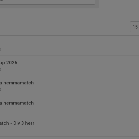
0
up 2026
0
ästa hemmamatch
0
ästa hemmamatch
ch - Div 3 herr
0