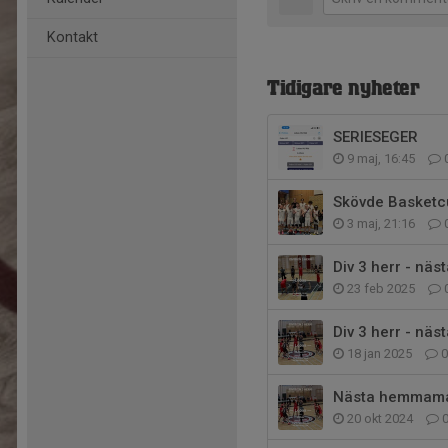
Kontakt
Tidigare nyheter
SERIESEGER
9 maj, 16:45
Skövde Basketc
3 maj, 21:16
Div 3 herr - n
23 feb 2025
Div 3 herr - n
18 jan 2025
0
Nästa hemmamat
20 okt 2024