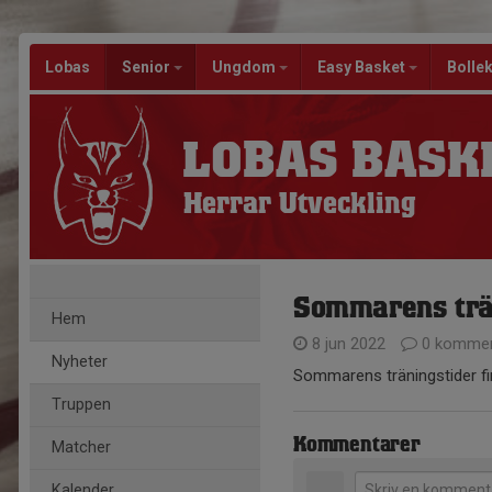
Lobas
Senior
Ungdom
Easy Basket
Bolle
LOBAS BASK
Herrar Utveckling
Sommarens trä
Hem
8 jun 2022
0 kommen
Nyheter
Sommarens träningstider fi
Truppen
Kommentarer
Matcher
Kalender