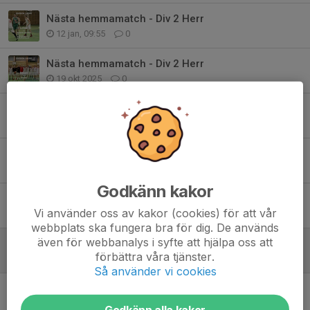
Nästa hemmamatch - Div 2 Herr
12 jan, 09:55
0
Nästa hemmamatch - Div 2 Herr
19 okt 2025
0
Nästa hemmamatch i Div 2 Herr
14 sep 2025
0
Div 2 Herr - Nästa hemmamatch
26 jan 2025
0
Godkänn kakor
Div 2 Herr - nästa hemmamatch
Vi använder oss av kakor (cookies) för att vår
18 jan 2025
0
webbplats ska fungera bra för dig. De används
även för webbanalys i syfte att hjälpa oss att
Nästa hemmamatch - Div 2 Herr
förbättra våra tjänster.
22 nov 2024
0
Så använder vi cookies
Nästa hemmamatch - Div 2 herr
20 okt 2024
0
Godkänn alla kakor