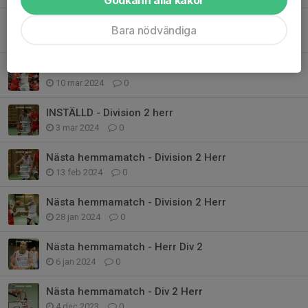
Årets sista hemmamatch - Div 2 herr
Bara nödvändiga
16 apr 2024
0
Nästa hemmamatch - Division 2 Herr
10 mar 2024
0
INSTÄLLD - Division 2 herr
3 mar 2024
0
Nästa hemmamatch - Division 2 Herr
13 feb 2024
0
Nästa hemmamatch - Division 2 Herr
28 jan 2024
0
Nästa hemmamatch - Herr Div 2
6 jan 2024
0
Nästa hemmamatch - Div 2 Herr
4 dec 2023
0