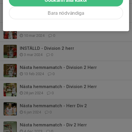
Årets sista hemmamatch - Div 2 herr
Bara nödvändiga
16 apr 2024
0
Nästa hemmamatch - Division 2 Herr
10 mar 2024
0
INSTÄLLD - Division 2 herr
3 mar 2024
0
Nästa hemmamatch - Division 2 Herr
13 feb 2024
0
Nästa hemmamatch - Division 2 Herr
28 jan 2024
0
Nästa hemmamatch - Herr Div 2
6 jan 2024
0
Nästa hemmamatch - Div 2 Herr
4 dec 2023
0