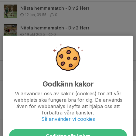
Nästa hemmamatch - Div 2 Herr
12 jan, 09:55
0
Nästa hemmamatch - Div 2 Herr
19 okt 2025
0
Nästa hemmamatch i Div 2 Herr
14 sep 2025
0
Div 2 Herr - Nästa hemmamatch
26 jan 2025
0
Godkänn kakor
Div 2 Herr - nästa hemmamatch
Vi använder oss av kakor (cookies) för att vår
18 jan 2025
0
webbplats ska fungera bra för dig. De används
även för webbanalys i syfte att hjälpa oss att
Nästa hemmamatch - Div 2 Herr
förbättra våra tjänster.
22 nov 2024
0
Så använder vi cookies
Nästa hemmamatch - Div 2 herr
20 okt 2024
0
Godkänn alla kakor