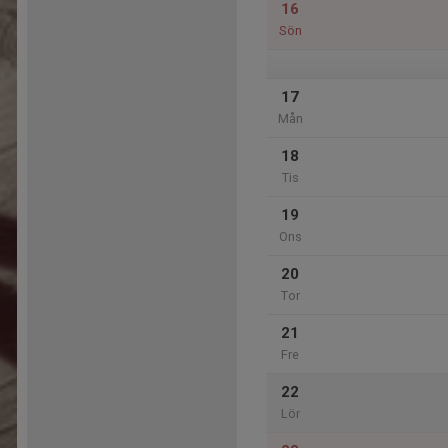
16
Sön
17
Mån
18
Tis
19
Ons
20
Tor
21
Fre
22
Lör