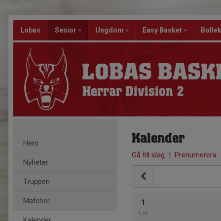
Lobas
Senior
Ungdom
Easy Basket
Bolle
LOBAS BASK
Herrar Division 2
Kalender
Hem
Gå till idag
|
Prenumerera
Nyheter
Truppen
Matcher
1
Lör
Kalender