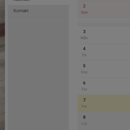
2
Kontakt
Sön
3
Mån
4
Tis
5
Ons
6
Tor
7
Fre
8
Lör