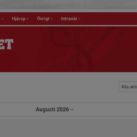
k
Hjärup
Övrigt
Intranät
ET
Augusti 2026