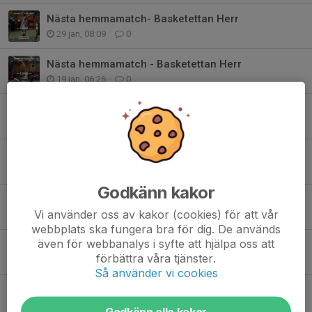
Nästa hemmamatch- Basketettan Herr
29 jan, 08:09
0
Nästa hemmamatch - Basketettan Herr
19 jan, 06:26
0
Årets sista hemmamatch i Basketettan
14 dec 2025
0
Nästa hemmamatch- Basketettan herr
29 nov 2025
0
Godkänn kakor
Nästa hemmamatch - Basketettan Herr
Vi använder oss av kakor (cookies) för att vår
7 nov 2025
0
webbplats ska fungera bra för dig. De används
även för webbanalys i syfte att hjälpa oss att
Nästa hemmamatch - Basketettan Herr
förbättra våra tjänster.
19 okt 2025
0
Så använder vi cookies
Nästa hemmamatch - Basketettan herr
14 sep 2025
0
Godkänn alla kakor