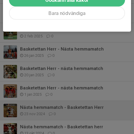
Basketettan herr - nästa hemmamatch
Bara nödvändiga
23 feb 2025
0
Basketettan herr - Nästa hemmamatch
2 feb 2025
0
Basketettan Herr - Nästa hemmamatch
26 jan 2025
0
Basketettan Herr - nästa hemmamatch
20 jan 2025
0
Basketettan Herr - nästa hemmamatch
1 jan 2025
0
Nästa hemmamatch - Basketettan Herr
23 nov 2024
0
Nästa hemmamatch - Basketettan herr
13 okt 2024
0