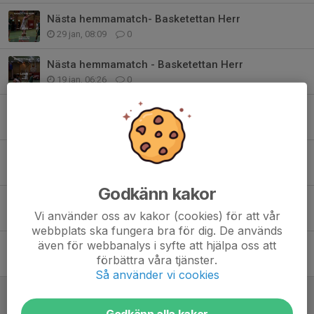
Nästa hemmamatch- Basketettan Herr
29 jan, 08:09
0
Nästa hemmamatch - Basketettan Herr
19 jan, 06:26
0
Årets sista hemmamatch i Basketettan
14 dec 2025
0
Nästa hemmamatch- Basketettan herr
29 nov 2025
0
Godkänn kakor
Nästa hemmamatch - Basketettan Herr
Vi använder oss av kakor (cookies) för att vår
7 nov 2025
0
webbplats ska fungera bra för dig. De används
även för webbanalys i syfte att hjälpa oss att
Nästa hemmamatch - Basketettan Herr
förbättra våra tjänster.
19 okt 2025
0
Så använder vi cookies
Nästa hemmamatch - Basketettan herr
14 sep 2025
0
Godkänn alla kakor