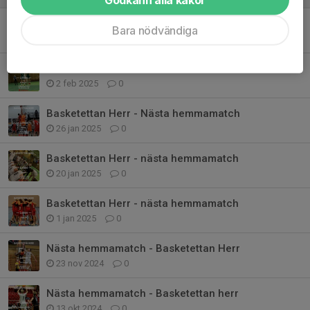
Basketettan herr - nästa hemmamatch
Bara nödvändiga
23 feb 2025
0
Basketettan herr - Nästa hemmamatch
2 feb 2025
0
Basketettan Herr - Nästa hemmamatch
26 jan 2025
0
Basketettan Herr - nästa hemmamatch
20 jan 2025
0
Basketettan Herr - nästa hemmamatch
1 jan 2025
0
Nästa hemmamatch - Basketettan Herr
23 nov 2024
0
Nästa hemmamatch - Basketettan herr
13 okt 2024
0