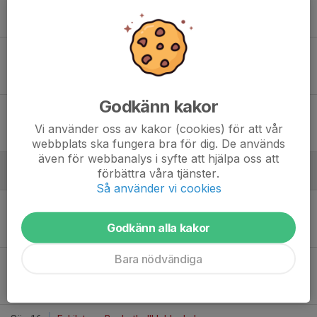
16:00
Heleneholms sporthall, Malmö
94
-
34
Lör 18
Norrköpings Basketförening - Lobas
15:00
Stadium Arena B
69
-
53
Godkänn kakor
Lör 25
Lobas - Brahe Basket
13:30
Pilängshallen, Lomma
Vi använder oss av kakor (cookies) för att vår
30
-
86
webbplats ska fungera bra för dig. De används
även för webbanalys i syfte att hjälpa oss att
förbättra våra tjänster.
Februari - 2025
Så använder vi cookies
Lör 15
KFUM Huddinge Basketklubb - Lobas
17:00
Edbohallen
Godkänn alla kakor
69
-
57
Bara nödvändiga
Sön 16
Södertälje Basketbollklubb - Lobas
14:00
Rosenborgsskolan
95
-
40