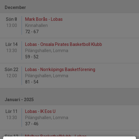
December
Sön 8
Mark Borås - Lobas
13:00
Kinnahallen
72
-
67
Lör 14
Lobas - Onsala Pirates Basketboll Klubb
13:30
Pilängshallen, Lomma
59
-
52
Sön 22
Lobas - Norrköpings Basketförening
12:00
Pilängshallen, Lomma
81
-
54
Januari - 2025
Lör 11
Lobas - IK Eos U
13:30
Pilängshallen, Lomma
37
-
46
Sön 12
Malbas Basketbollklubb - Lobas