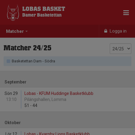
LOBAS BASKET
Damer Basketettan
Logga in
Matcher
Matcher 24/25
Basketettan Dam - Södra
September
Sön 29
Lobas - KFUM Huddinge Basketklubb
13:10
Pilängshallen, Lomma
51
-
44
Oktober
Lör 12
Lobas - Kvarnby Lions Basketklubb