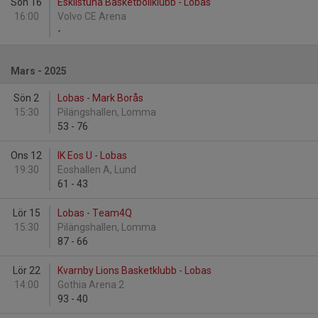
Sön 16
Eskilstuna Basketbollklubb - Lobas
16:00
Volvo CE Arena
-
Mars - 2025
Sön 2
Lobas - Mark Borås
15:30
Pilängshallen, Lomma
53
-
76
Ons 12
IK Eos U - Lobas
19:30
Eoshallen A, Lund
61
-
43
Lör 15
Lobas - Team4Q
15:30
Pilängshallen, Lomma
87
-
66
Lör 22
Kvarnby Lions Basketklubb - Lobas
14:00
Gothia Arena 2
93
-
40