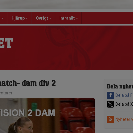
k
Hjärup
Övrigt
Intranät
ET
tch- dam div 2
Dela nyhe
ntarer
Dela på 
Dela på X
Nyheter 