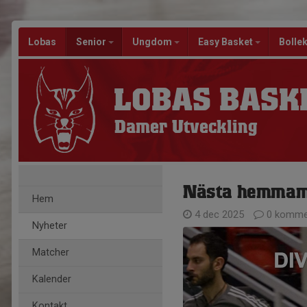
Lobas
Senior
Ungdom
Easy Basket
Bolle
LOBAS BASK
Damer Utveckling
Nästa hemmama
Hem
4 dec 2025
0 komme
Nyheter
Matcher
Kalender
Kontakt