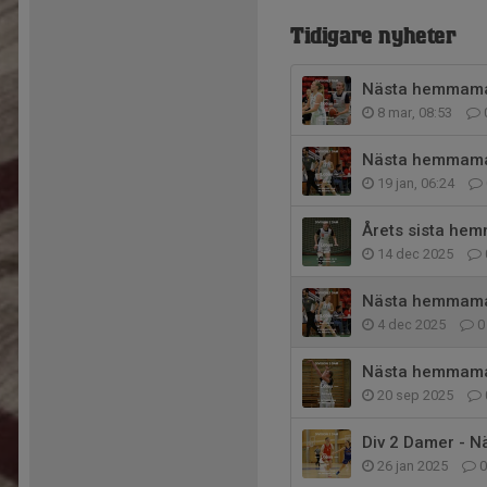
Tidigare nyheter
Nästa hemmamat
8 mar, 08:53
Nästa hemmamat
19 jan, 06:24
Årets sista hem
14 dec 2025
Nästa hemmama
4 dec 2025
0
Nästa hemmamat
20 sep 2025
Div 2 Damer - 
26 jan 2025
0