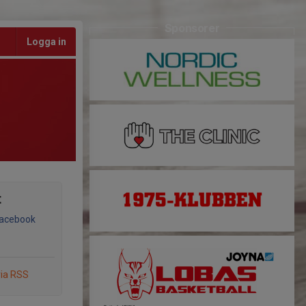
Sponsorer
Logga in
t
Facebook
via RSS