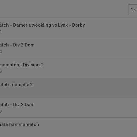
ch - Damer utveckling vs Lynx - Derby
0
ch - Div 2 Dam
0
mamatch i Division 2
0
tch- dam div 2
ch - Div 2 Dam
0
Nästa hammamatch