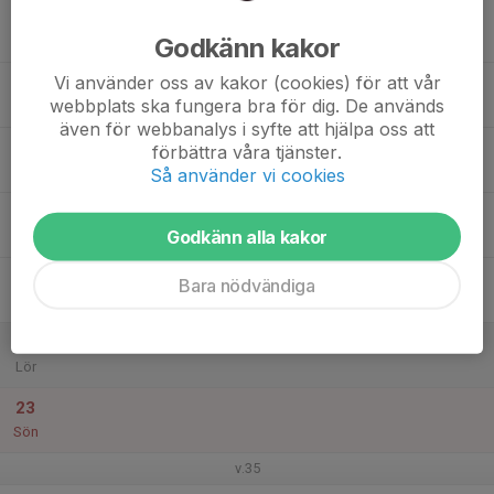
17
Godkänn kakor
Mån
Vi använder oss av kakor (cookies) för att vår
18
18:30
Sommarträning
webbplats ska fungera bra för dig. De används
20:00
Tis
Pilängshallen, Lomma
även för webbanalys i syfte att hjälpa oss att
19
10:00
Sommarträning
förbättra våra tjänster.
11:30
Ons
Nya Karstorpshallen, Lomma
Så använder vi cookies
20
Godkänn alla kakor
Tor
21
Bara nödvändiga
Fre
22
Lör
23
Sön
v.35