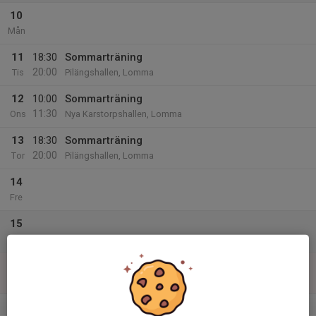
10
Mån
11
18:30
Sommarträning
20:00
Tis
Pilängshallen, Lomma
12
10:00
Sommarträning
11:30
Ons
Nya Karstorpshallen, Lomma
13
18:30
Sommarträning
20:00
Tor
Pilängshallen, Lomma
14
Fre
15
Lör
16
Sön
v.34