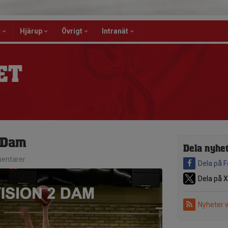
k
Hjärup
Övrigt
Intranät
ET
2 Dam
Dela nyhe
entarer
Dela på 
Dela på X
Nyheter 