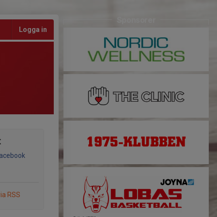
Sponsorer
Logga in
t
Facebook
via RSS