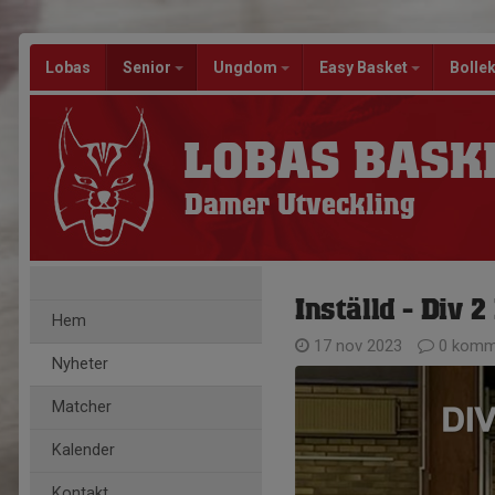
Lobas
Senior
Ungdom
Easy Basket
Bolle
LOBAS BASK
Damer Utveckling
Inställd - Div 
Hem
17 nov 2023
0 komm
Nyheter
Matcher
Kalender
Kontakt