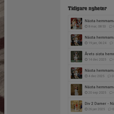
Tidigare nyheter
Nästa hemmamat
8 mar, 08:53
Nästa hemmamat
19 jan, 06:24
Årets sista hem
14 dec 2025
Nästa hemmama
4 dec 2025
0
Nästa hemmamat
20 sep 2025
Div 2 Damer - 
26 jan 2025
0