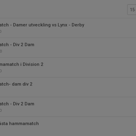
ch - Damer utveckling vs Lynx - Derby
0
ch - Div 2 Dam
0
mamatch i Division 2
0
tch- dam div 2
ch - Div 2 Dam
0
Nästa hammamatch