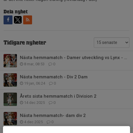
Dela nyhet
Tidigare nyheter
Nästa hemmamatch - Damer utveckling vs Lynx - Derby
8 mar, 08:53
0
Nästa hemmamatch - Div 2 Dam
19 jan, 06:24
0
Årets sista hemmamatch i Division 2
14 dec 2025
0
Nästa hemmamatch- dam div 2
4 dec 2025
0