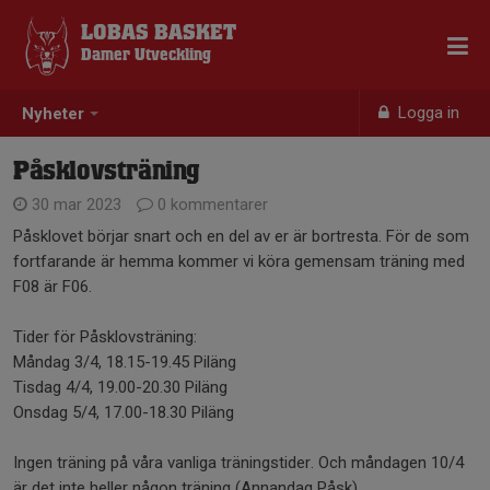
LOBAS BASKET
Damer Utveckling
Logga in
Nyheter
Påsklovsträning
30 mar 2023
0 kommentarer
Påsklovet börjar snart och en del av er är bortresta. För de som
fortfarande är hemma kommer vi köra gemensam träning med
F08 är F06.
Tider för Påsklovsträning:
Måndag 3/4, 18.15-19.45 Piläng
Tisdag 4/4, 19.00-20.30 Piläng
Onsdag 5/4, 17.00-18.30 Piläng
Ingen träning på våra vanliga träningstider. Och måndagen 10/4
är det inte heller någon träning (Annandag Påsk)