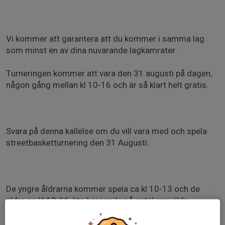
Vi kommer att garantera att du kommer i samma lag
som minst en av dina nuvarande lagkamrater.
Turneringen kommer att vara den 31 augusti på dagen,
någon gång mellan kl 10-16 och är så klart helt gratis.
Svara på denna kallelse om du vill vara med och spela
streetbasketturnering den 31 Augusti.
De yngre åldrarna kommer spela ca kl 10-13 och de
äldre ca kl 13-16, lite beroende på antal anmälda.