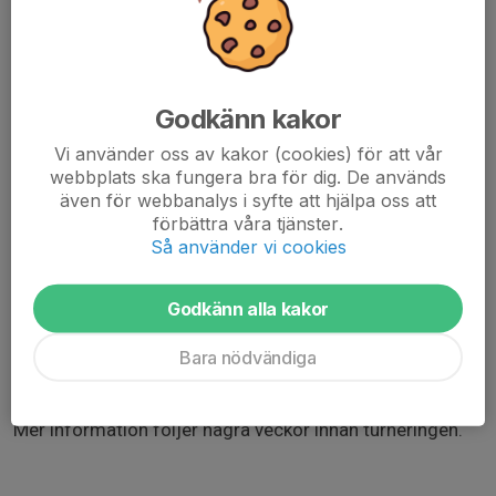
OBS svara senast den 10 augusti.
Godkänn kakor
Vi ser fram emot en heldag med massor med basket,
Vi använder oss av kakor (cookies) för att vår
härlig musik, mat och massa annat kul!
webbplats ska fungera bra för dig. De används
även för webbanalys i syfte att hjälpa oss att
förbättra våra tjänster.
Så använder vi cookies
Vill du inte vara med och spela streetbasket så är du
klart ändå välkommen att komma och heja på dina
Godkänn alla kakor
kompisar.
Bara nödvändiga
Mer information följer några veckor innan turneringen.