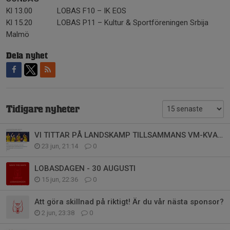
Kl 13.00 LOBAS F10 – IK EOS
Kl 15.20 LOBAS P11 – Kultur & Sportföreningen Srbija
Malmö
Dela nyhet
Tidigare nyheter
VI TITTAR PÅ LANDSKAMP TILLSAMMANS VM-KVAL SVERIGE vs TJECKIEN 3 JULI 2026
23 jun, 21:14
0
LOBASDAGEN - 30 AUGUSTI
15 jun, 22:36
0
Att göra skillnad på riktigt! Är du vår nästa sponsor?
2 jun, 23:38
0