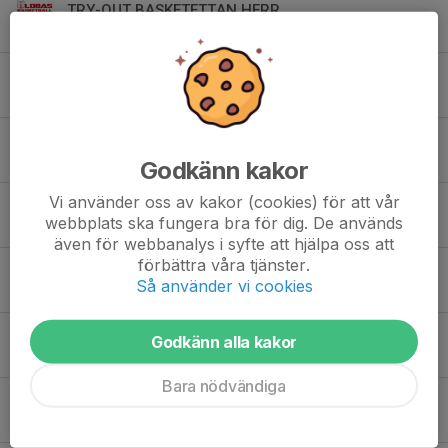
TRY-OUT BASKETETTAN HERR
22 maj, 17:32
0
DRILLO - SUMMER CAMP
22 maj, 17:29
0
MER ENERGI I VARDAGEN - NORDIC WELLNESS - NYTT AVTAL
19 maj, 22:30
0
Godkänn kakor
Vi använder oss av kakor (cookies) för att vår
NORDIC WELLNESS - NYTT AVTAL - NYA PRISER FROM 15 MAJ
webbplats ska fungera bra för dig. De används
11 maj, 22:14
0
även för webbanalys i syfte att hjälpa oss att
förbättra våra tjänster.
HELGENS MATCHER I HALLEN
Så använder vi cookies
8 maj, 20:43
0
Drillo - Summer Camp - Födda 2009 - 2014
Godkänn alla kakor
2 maj, 11:56
0
Bara nödvändiga
HELGENS MATCHER I HALLEN
1 maj, 12:40
0