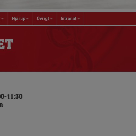
k
Hjärup
Övrigt
Intranät
ET
00-11:30
n