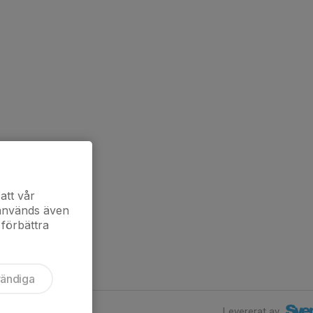
att vår
 används även
 förbättra
vändiga
Levererat av