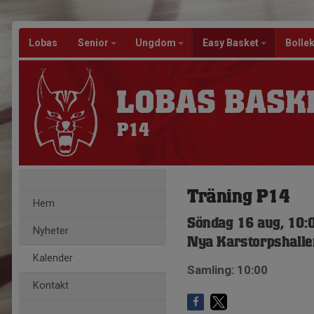
Lobas
Senior
Ungdom
Easy Basket
Bolle
LOBAS BASK
P14
Träning P14
Hem
Söndag 16 aug, 10:
Nyheter
Nya Karstorpshalle
Kalender
Samling: 10:00
Kontakt