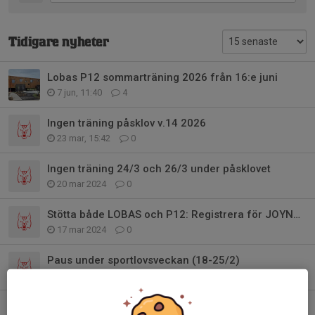
Tidigare nyheter
Lobas P12 sommarträning 2026 från 16:e juni
7 jun, 11:40
4
Ingen träning påsklov v.14 2026
23 mar, 15:42
0
Ingen träning 24/3 och 26/3 under påsklovet
20 mar 2024
0
Stötta både LOBAS och P12: Registrera för JOYNA innan 1 april!
17 mar 2024
0
Paus under sportlovsveckan (18-25/2)
14 feb 2024
0
P12 vårsäsongensträning start 14/1 söndag