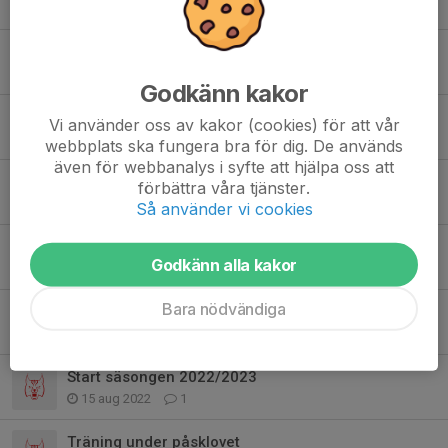
6 jan 2024
0
Lundaspelen 2024 (januari 2-5)
19 dec 2023
0
Godkänn kakor
P12 Extra-träning under jullovet / Extra training during xmas break
Vi använder oss av kakor (cookies) för att vår
19 dec 2023
0
webbplats ska fungera bra för dig. De används
även för webbanalys i syfte att hjälpa oss att
Paus under sportlovveckan v.8 2023
förbättra våra tjänster.
17 feb 2023
0
Så använder vi cookies
Träningen 2023 börjar 8/1
Godkänn alla kakor
4 jan 2023
1
Bara nödvändiga
Ingen träning lovveckan 30/10 och 3/11
28 okt 2022
6
Start säsongen 2022/2023
15 aug 2022
1
Träning under påsklovet