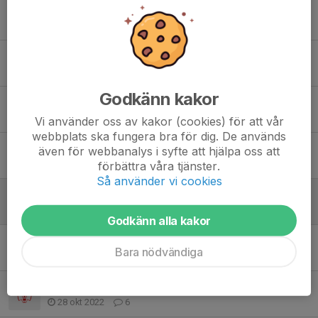
Paus under sportlovsveckan (18-25/2)
14 feb 2024
0
P12 vårsäsongensträning start 14/1 söndag
6 jan 2024
0
Godkänn kakor
Lundaspelen 2024 (januari 2-5)
19 dec 2023
0
Vi använder oss av kakor (cookies) för att vår
webbplats ska fungera bra för dig. De används
P12 Extra-träning under jullovet / Extra training during xmas break
även för webbanalys i syfte att hjälpa oss att
19 dec 2023
0
förbättra våra tjänster.
Så använder vi cookies
Paus under sportlovveckan v.8 2023
17 feb 2023
0
Godkänn alla kakor
Träningen 2023 börjar 8/1
Bara nödvändiga
4 jan 2023
1
Ingen träning lovveckan 30/10 och 3/11
28 okt 2022
6