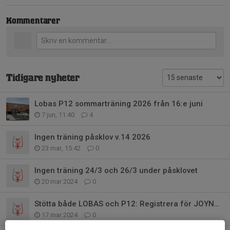
Kommentarer
Tidigare nyheter
Lobas P12 sommarträning 2026 från 16:e juni
7 jun, 11:40
4
Ingen träning påsklov v.14 2026
23 mar, 15:42
0
Ingen träning 24/3 och 26/3 under påsklovet
20 mar 2024
0
Stötta både LOBAS och P12: Registrera för JOYNA innan 1 april!
17 mar 2024
0