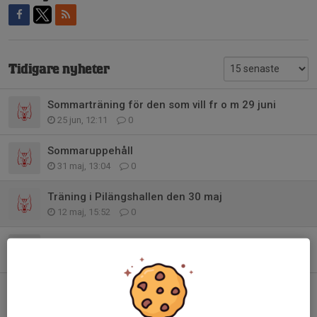
Tidigare nyheter
Sommarträning för den som vill fr o m 29 juni
25 jun, 12:11
0
Sommaruppehåll
31 maj, 13:04
0
Träning i Pilängshallen den 30 maj
12 maj, 15:52
0
Lobas sommarläger 2026
28 mar, 13:26
0
Inställd träning 21/3
19 mar, 20:49
0