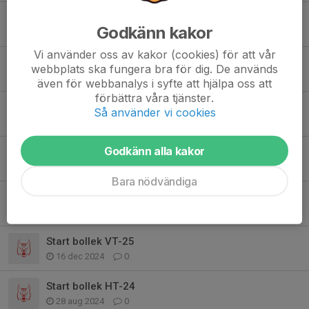
Basket innan och efter jul
Godkänn kakor
7 dec 2025
0
Vi använder oss av kakor (cookies) för att vår
Ingen basket 1 november
webbplats ska fungera bra för dig. De används
25 okt 2025
0
även för webbanalys i syfte att hjälpa oss att
förbättra våra tjänster.
Ny termin, samma halltid med start 6 september
Så använder vi cookies
18 aug 2025
0
Godkänn alla kakor
Sommaruppehåll
4 jun 2025
0
Bara nödvändiga
Lobas sommarläger 2025
25 maj 2025
0
Start bollek VT-25
16 dec 2024
0
Start bollek HT-24
28 aug 2024
0