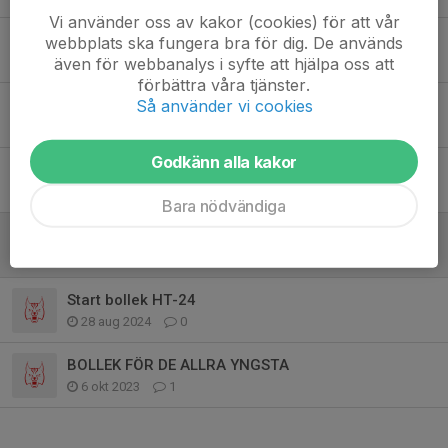
Vi använder oss av kakor (cookies) för att vår
Ny termin, samma halltid med start 6 september
webbplats ska fungera bra för dig. De används
även för webbanalys i syfte att hjälpa oss att
18 aug 2025
0
förbättra våra tjänster.
Så använder vi cookies
Sommaruppehåll
4 jun 2025
0
Godkänn alla kakor
Lobas sommarläger 2025
25 maj 2025
0
Bara nödvändiga
Start bollek VT-25
16 dec 2024
0
Start bollek HT-24
28 aug 2024
0
BOLLEK FÖR DE ALLRA YNGSTA
6 okt 2023
1