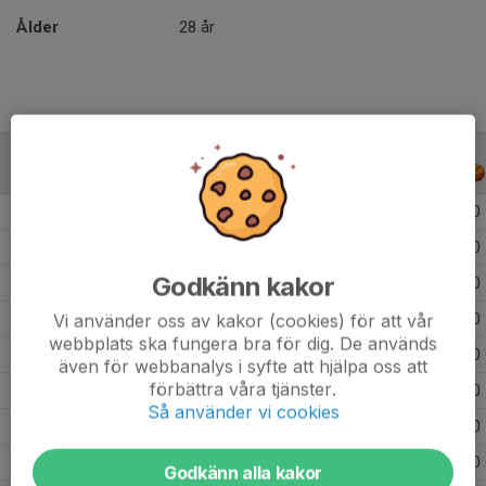
Ålder
28 år
ALLA SERIER
ALLA ÅR
Säsongen 25/26
3
0
Säsongen 24/25
10
0
Godkänn kakor
Säsongen 23/24
12
0
Vi använder oss av kakor (cookies) för att vår
Säsongen 22/23
13
0
webbplats ska fungera bra för dig. De används
Säsongen 21/22
8
0
även för webbanalys i syfte att hjälpa oss att
förbättra våra tjänster.
Säsongen 20/21
3
0
Så använder vi cookies
Säsongen 19/20
13
0
Säsongen 17/18
15
0
Godkänn alla kakor