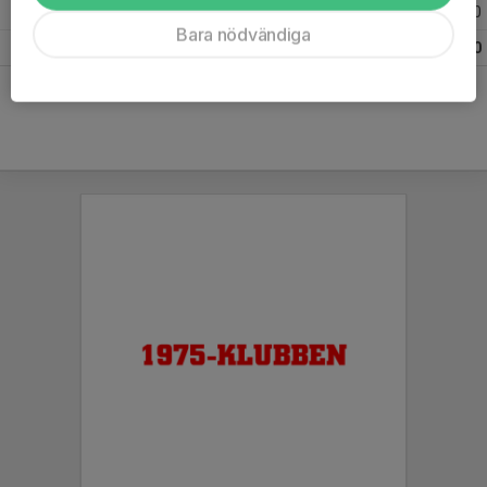
Säsongen 16/17
26
0
Bara nödvändiga
Totalt
103
0