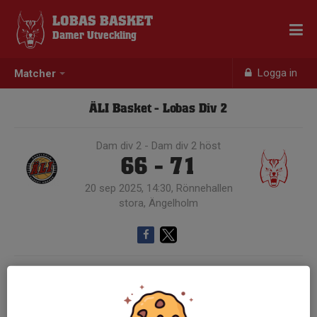
LOBAS BASKET
Damer Utveckling
Logga in
Matcher
ÄLI Basket - Lobas Div 2
Dam div 2 - Dam div 2 höst
66 - 71
20 sep 2025, 14:30, Rönnehallen
stora, Ängelholm
Samling 13:00, Borgeby kryddgård
Endast kallade kunde anmäla sig till aktiviteten. 19 personer var kallade.
Logga in här